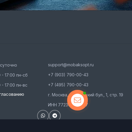
support@mobaksopt.ru
осуточно
+7 (903) 790-00-43
 - 17:00 пн-сб
+7 (495) 790-00-43
 - 17:00 пн-вс
гласованию
г. Москва, Тихорецкий бул., 1, стр. 19
Связаться с
ИНН 772304608817
нами