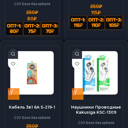
СЗУ Блок без кабеля
350
₽
350
₽
115
₽
80
₽
ОПТ-1:
ОПТ-2:
ОПТ-3:
115
₽
110
₽
105
₽
ОПТ-1:
ОПТ-2:
ОПТ-3:
80
₽
75
₽
70
₽
Кабель 3в1 6A S-219-1
Наушники Проводные
Kakusiga KSС-1309
СЗУ Блок без кабеля
СЗУ Блок без кабеля
350
₽