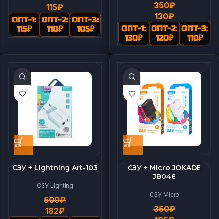
350
₽
115
₽
130
₽
ОПТ-1:
ОПТ-2:
ОПТ-3:
ОПТ-1:
ОПТ-2:
ОПТ-3:
115
₽
110
₽
105
₽
130
₽
120
₽
110
₽
СЗУ + Lightning Art-103
СЗУ + Micro JOKADE
JB048
СЗУ Lighting
СЗУ Micro
500
₽
350
₽
182
₽