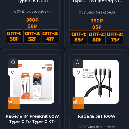
Type-C KT-061
Type-C To Lighting KT-
064
СЗУ Блок без кабеля
СЗУ Блок без кабеля
350
₽
380
₽
58
₽
85
₽
ОПТ-1:
ОПТ-2:
ОПТ-3:
ОПТ-1:
ОПТ-2:
ОПТ-3:
58
₽
52
₽
47
₽
85
₽
80
₽
75
₽
Кабель 1M FreeKnit 60W
Кабель 3в1 100W
Type-C To Type-C KT-
063
СЗУ Блок без кабеля