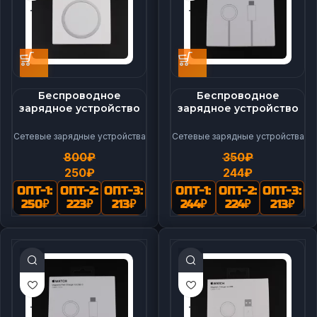
Беспроводное
Беспроводное
зарядное устройство
зарядное устройство
для MagSafe Charger (F)
для часов magnetic
charger to Type-c (деш.)
Сетевые зарядные устройства
Сетевые зарядные устройства
(F)
800
₽
350
₽
250
₽
244
₽
ОПТ-1:
ОПТ-2:
ОПТ-3:
ОПТ-1:
ОПТ-2:
ОПТ-3:
250
₽
223
₽
213
₽
244
₽
224
₽
213
₽