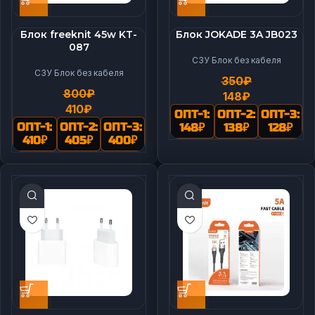
Блок freeknit 45w KT-
Блок JOKADE 3A JB023
087
СЗУ Блок без кабеля
СЗУ Блок без кабеля
350
₽
800
₽
148
₽
410
₽
ОПТ-1:
ОПТ-2:
ОПТ-3:
ОПТ-1:
ОПТ-2:
ОПТ-3:
148
₽
138
₽
128
₽
410
₽
405
₽
400
₽