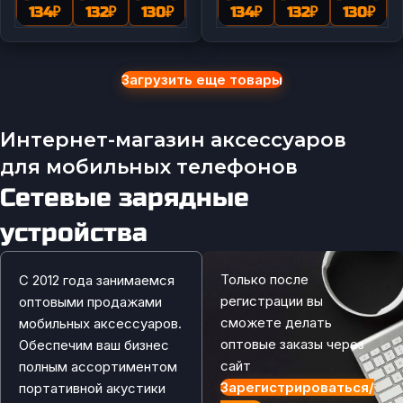
134
₽
132
₽
130
₽
134
₽
132
₽
130
₽
Загрузить еще товары
Интернет-магазин аксессуаров
для мобильных телефонов
Сетевые зарядные
устройства
Только после
С 2012 года занимаемся
регистрации вы
оптовыми продажами
сможете делать
мобильных аксессуаров.
оптовые заказы через
Обеспечим ваш бизнес
сайт
полным ассортиментом
Зарегистрироваться/
портативной акустики