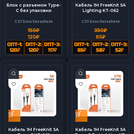
Блок с разъемом Type-
Кабель 1M FreeKnit 5A
C без упаковки
Lighting KT-062
СЗУ Блок без кабеля
СЗУ Блок без кабеля
150
₽
350
₽
120
₽
65
₽
ОПТ-1:
ОПТ-2:
ОПТ-3:
ОПТ-1:
ОПТ-2:
ОПТ-3:
120
₽
120
₽
117
₽
65
₽
58
₽
52
₽
Кабель 1M FreeKnit 5A
Кабель 1M FreeKnit 5A