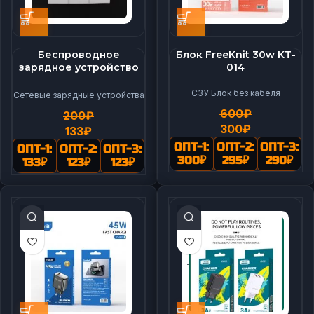
Беспроводное
Блок FreeKnit 30w KT-
зарядное устройство
014
для часов magnetic
charger to usb(F)
СЗУ Блок без кабеля
Сетевые зарядные устройства
600
₽
200
₽
300
₽
133
₽
ОПТ-1:
ОПТ-2:
ОПТ-3:
ОПТ-1:
ОПТ-2:
ОПТ-3:
300
₽
295
₽
290
₽
133
₽
123
₽
123
₽