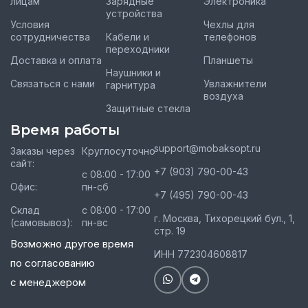
лицам
Зарядные
Электроника
устройства
Условия
Чехлы для
сотрудничества
Кабели и
телефонов
переходники
Доставка и оплата
Планшеты
Наушники и
Связаться с нами
Увлажнители
гарнитура
воздуха
Защитные стекла
Время работы
support@mobaksopt.ru
Заказы через
Круглосуточно
сайт:
+7 (903) 790-00-43
с 08:00 - 17:00
Офис:
пн-сб
+7 (495) 790-00-43
Склад
с 08:00 - 17:00
г. Москва, Тихорецкий бул., 1,
(самовывоз):
пн-вс
стр. 19
Возможно другое время
ИНН 772304608817
по согласованию
с менеджером