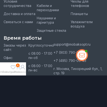
Условия
Чехлы для
сотрудничества
Кабели и
телефонов
переходники
Доставка и оплата
Планшеты
Наушники и
Связаться с нами
Увлажнители
гарнитура
воздуха
Защитные стекла
Время работы
support@mobaksopt.ru
Заказы через
Круглосуточно
сайт:
+7 (903) 790-00-43
с 08:00 - 17:00
Офис:
пн-сб
+7 (495) 790-00-43
Склад
с 08:00 - 17:00
0
г. Москва, Тихорецкий бул., 1,
(самовывоз):
пн-вс
Меню
Фильтры
Избранное
Заказ
Мой аккаунт
стр. 19
Возможно другое время
ИНН 772304608817
по согласованию
с менеджером