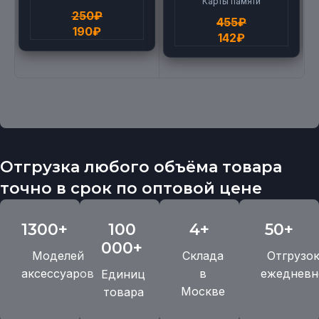
Карты памяти
250
₽
455
₽
190
₽
142
₽
Отгрузка любого объёма товара
точно в срок по оптовой цене
1300+
100
4+
50+
000+
Моделей
Склада
Отгрузо
аксессуаров
в
ежедневн
Единиц
Москве
товара