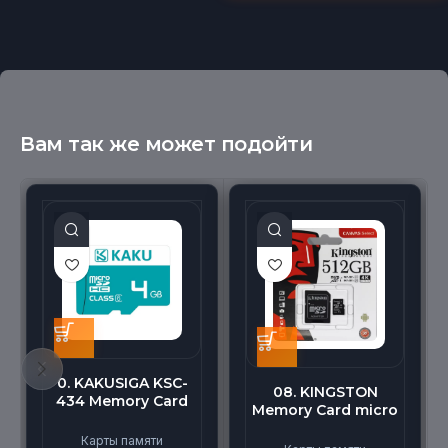
Вам так же может подойти
0. KAKUSIGA KSC-
08. KINGSTON
434 Memory Card
Memory Card micro
micro BEILANG TF
(512G)
High Speed (4G)
Карты памяти