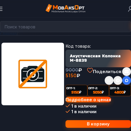
Главная
Держатели для телефона
Код товара:
Акустическая Колонка
М-8839
9000
₽
Поделиться:
5150
₽
ОПТ-1:
ОПТ-2:
ОПТ-3:
5150
₽
5050
₽
4800
₽
Подробнее о ценах
1 в наличии
1 в наличии
В корзину