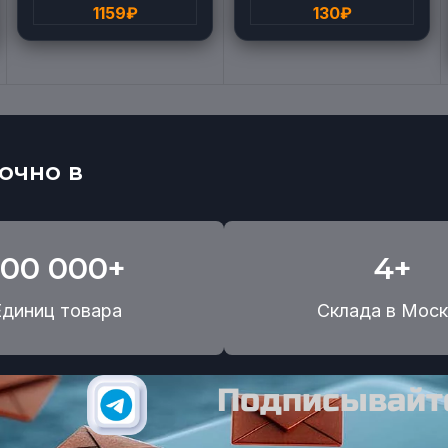
1159
₽
130
₽
очно в
100 000+
4+
Единиц товара
Склада в Моск
Подписывайте