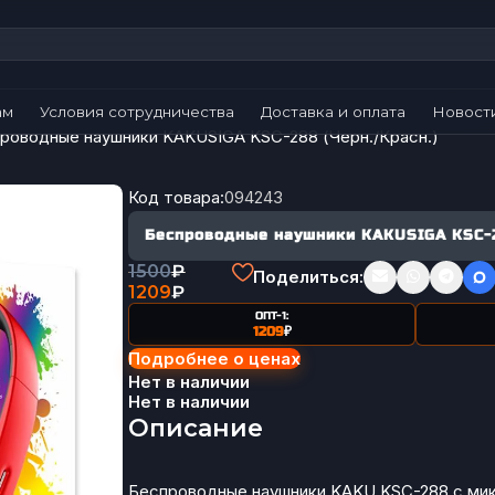
ам
Условия сотрудничества
Доставка и оплата
Новост
роводные наушники KAKUSIGA KSC-288 (Черн./Красн.)
Код товара:
094243
Беспроводные наушники KAKUSIGA KSC-2
1500
₽
Поделиться:
1209
₽
ОПТ-1:
1209
₽
Подробнее о ценах
Нет в наличии
Нет в наличии
Описание
Беспроводные наушники KAKU KSC-288 с ми