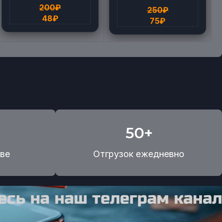
200
₽
250
₽
48
₽
75
₽
50+
ве
Отгрузок ежедневно
сь на наш телеграм канал