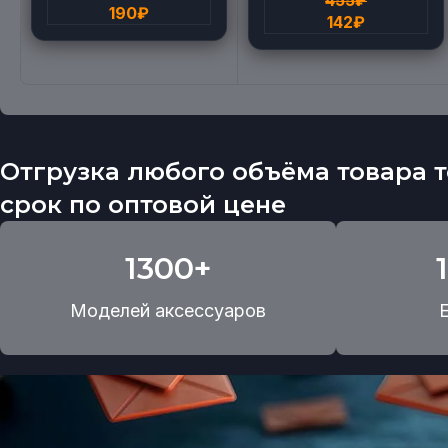
190
₽
142
₽
Отгрузка любого объёма товара т
срок по оптовой цене
1300+
Моделей аксессуаров