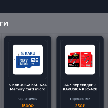
ти
5. KAKUSIGA KSC-434
AUX переходник
Memory Card micro
KAKUSIGA KSC-428
BEILANG TF High
(Lightning-AUX)
Speed (128G)
Карты памяти
Переходники
1500
₽
250
₽