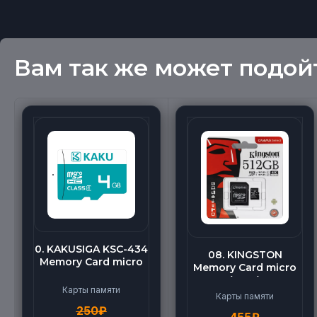
Вам так же может подой
0. KAKUSIGA KSC-434
08. KINGSTON
Memory Card micro
Memory Card micro
BEILANG TF High
(512G)
Speed (4G)
Карты памяти
Карты памяти
250
₽
455
₽