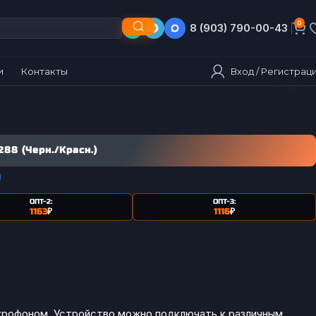
0
8 (903) 790-00-43
8 (495) 790-00-43
Вход / Регистрац
и
Контакты
88 (Черн./Красн.)
ОПТ-2:
ОПТ-3:
1163
₽
1116
₽
крофоном. Устройство можно подключать к различным