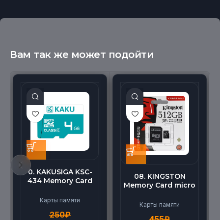
Вам так же может подойти
0. KAKUSIGA KSC-
08. KINGSTON
434 Memory Card
Memory Card micro
micro BEILANG TF
(512G)
High Speed (4G)
Карты памяти
Карты памяти
250
₽
455
₽