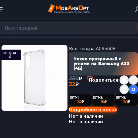
Главная
Чехлы для телефонов
Чехол прозрачный с углами
Код товара:
A095508
ПРОДАН
О
Чехол прозрачный с
углами на Samsung A22
(4G)
250
₽
Поделиться:
32
₽
ОПТ-1:
ОПТ-2:
ОПТ-3:
32
₽
31
₽
30
₽
Подробнее о ценах
Нет в наличии
Нет в наличии