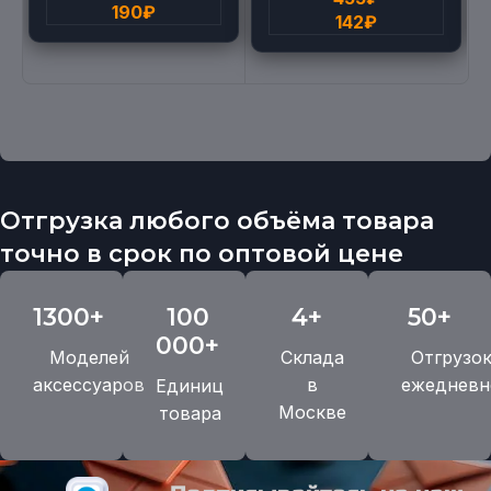
190
₽
142
₽
Отгрузка любого объёма товара
точно в срок по оптовой цене
1300+
100
4+
50+
000+
Моделей
Склада
Отгрузо
аксессуаров
в
ежедневн
Единиц
Москве
товара