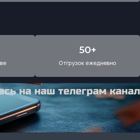
50+
ве
Отгрузок ежедневно
сь на наш телеграм канал