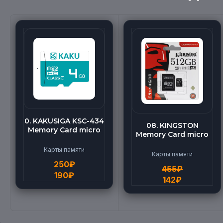
0. KAKUSIGA KSC-434
08. KINGSTON
Memory Card micro
Memory Card micro
BEILANG TF High
(512G)
Speed (4G)
Карты памяти
Карты памяти
250
₽
455
₽
190
₽
142
₽