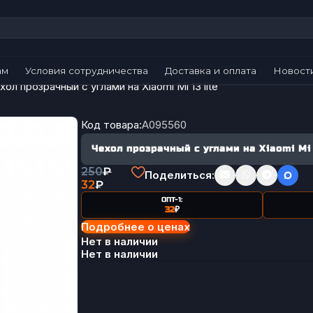
ам
Условия сотрудничества
Доставка и оплата
Новост
хол прозрачный с углами на Xiaomi Mi 13 lite
Код товара:
A095560
Чехол прозрачный с углами на Xiaomi Mi 
250
₽
Поделиться:
32
₽
ОПТ-1:
32
₽
Подробнее о ценах
Нет в наличии
Нет в наличии