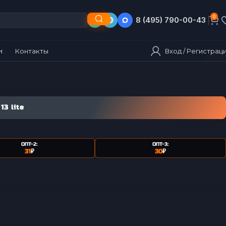
0
8 (495) 790-00-43
8 (903) 790-00-43
Вход / Регистрац
и
Контакты
13 lite
ОПТ-2:
ОПТ-3:
31
₽
30
₽