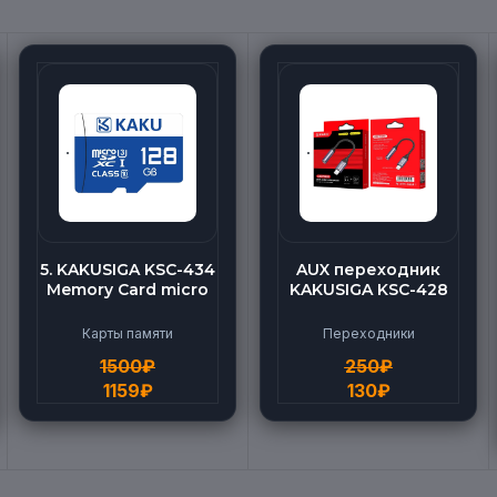
5. KAKUSIGA KSC-434
AUX переходник
Memory Card micro
KAKUSIGA KSC-428
BEILANG TF High
(Lightning-AUX)
Speed (128G)
Карты памяти
Переходники
1500
₽
250
₽
1159
₽
130
₽