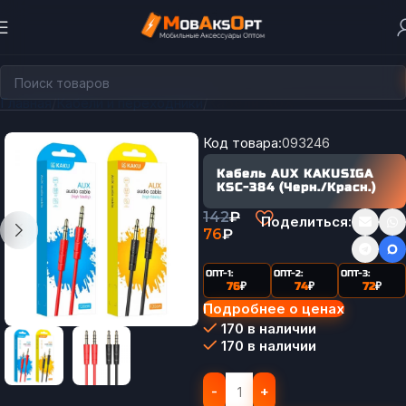
Главная
Кабели и переходники
Кабели AUX
Код товара:
093246
Кабель AUX KAKUSIGA
KSC-384 (Черн./Красн.)
142
₽
Поделиться:
76
₽
ОПТ-1:
ОПТ-2:
ОПТ-3:
76
₽
74
₽
72
₽
Подробнее о ценах
170 в наличии
170 в наличии