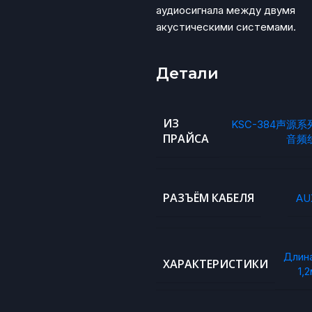
аудиосигнала между двумя
акустическими системами.
Детали
ИЗ
KSC-384声源系
ПРАЙСА
音频
РАЗЪЁМ КАБЕЛЯ
AU
Длина
ХАРАКТЕРИСТИКИ
1,