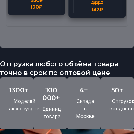
250
₽
455
₽
190
₽
142
₽
Отгрузка любого объёма товара
точно в срок по оптовой цене
1300+
100
4+
50+
000+
Моделей
Склада
Отгрузо
аксессуаров
в
ежедневн
Единиц
Москве
товара