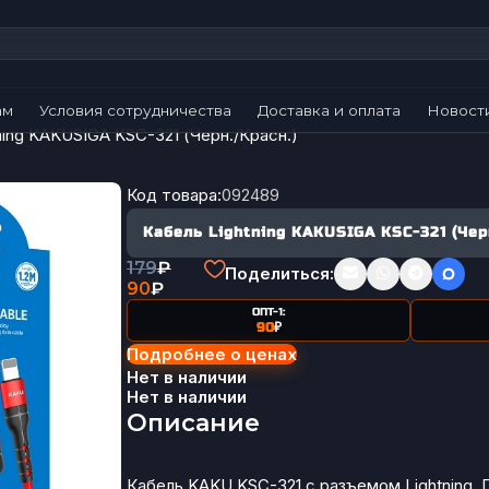
ам
Условия сотрудничества
Доставка и оплата
Новост
ning KAKUSIGA KSC-321 (Черн./Красн.)
Код товара:
092489
Кабель Lightning KAKUSIGA KSC-321 (Чер
179
₽
Поделиться:
90
₽
ОПТ-1:
90
₽
Подробнее о ценах
Нет в наличии
Нет в наличии
Описание
Кабель KAKU KSC-321 с разъемом Lightning. 