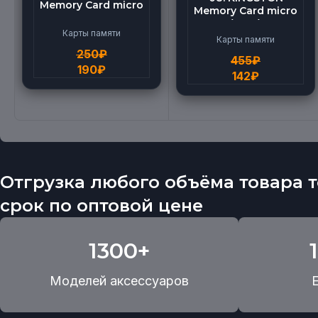
Memory Card micro
Memory Card micro
BEILANG TF High
(512G)
Speed (4G)
Карты памяти
Карты памяти
250
₽
455
₽
190
₽
142
₽
Отгрузка любого объёма товара т
срок по оптовой цене
1300+
Моделей аксессуаров