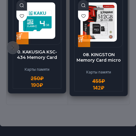
0. KAKUSIGA KSC-
08. KINGSTON
434 Memory Card
Memory Card micro
micro BEILANG TF
(512G)
High Speed (4G)
Карты памяти
Карты памяти
250
₽
455
₽
190
₽
142
₽