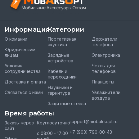
Информация
Категории
О комании
Портативная
Держатели
акустика
телефона
Юридическим
лицам
Зарядные
Электроника
устройства
Условия
Чехлы для
сотрудничества
Кабели и
телефонов
переходники
Доставка и оплата
Планшеты
Наушники и
Связаться с нами
Увлажнители
гарнитура
воздуха
Защитные стекла
Время работы
support@mobaksopt.ru
Заказы через
Круглосуточно
сайт:
+7 (903) 790-00-43
с 08:00 - 17:00
Офис:
пн-сб