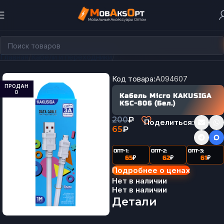
Главная
Кабели и переходники
Кабели Micro
Код товара:
A094607
ПРОДАН
О
Кабель Micro KAKUSIGA
KSC-806 (Бел.)
200
₽
Поделиться:
65
₽
ОПТ-1:
ОПТ-2:
ОПТ-3:
65
₽
62
₽
61
₽
Подробнее о ценах
Нет в наличии
Нет в наличии
Детали