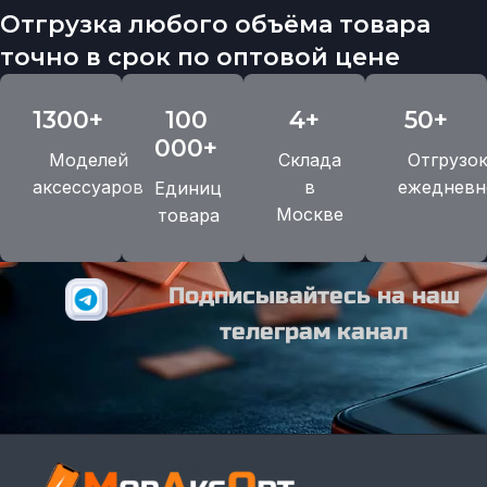
Отгрузка любого объёма товара
точно в срок по оптовой цене
1300+
100
4+
50+
000+
Моделей
Склада
Отгрузо
аксессуаров
в
ежедневн
Единиц
Москве
товара
Подписывайтесь на наш
телеграм канал