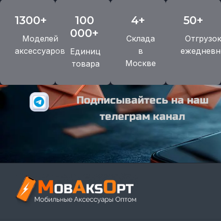
1300+
100
4+
50+
000+
Моделей
Склада
Отгрузо
аксессуаров
в
ежедневн
Единиц
Москве
товара
Подписывайтесь на наш
телеграм канал