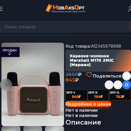
Главная
Портативная акустика
Караоке-Колонки
Код товара:
A12345678998
ПРОДАН
О
Караоке-колонка
Marshall M17K 2MIC
(Маршал)
2600
₽
Поделиться:
845
₽
ОПТ-1:
ОПТ-2:
ОПТ-3:
845
₽
794
₽
762
₽
Подробнее о ценах
Нет в наличии
Нет в наличии
Описание