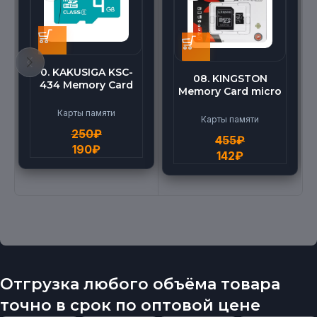
0. KAKUSIGA KSC-
08. KINGSTON
434 Memory Card
Memory Card micro
micro BEILANG TF
(512G)
High Speed (4G)
Карты памяти
Карты памяти
250
₽
455
₽
190
₽
142
₽
Отгрузка любого объёма товара
точно в срок по оптовой цене