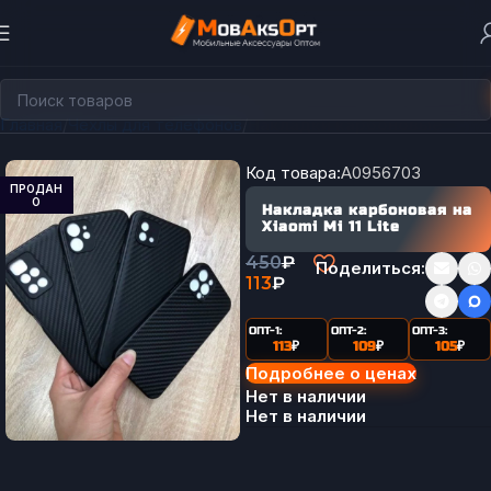
Главная
Чехлы для телефонов
Накладки карбоновые
Код товара:
A0956703
ПРОДАН
О
Накладка карбоновая на
Xiaomi Mi 11 Lite
450
₽
Поделиться:
113
₽
ОПТ-1:
ОПТ-2:
ОПТ-3:
113
₽
109
₽
105
₽
Подробнее о ценах
Нет в наличии
Нет в наличии