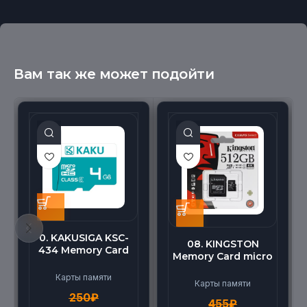
Вам так же может подойти
0. KAKUSIGA KSC-
08. KINGSTON
434 Memory Card
Memory Card micro
micro BEILANG TF
(512G)
High Speed (4G)
Карты памяти
Карты памяти
250
₽
455
₽