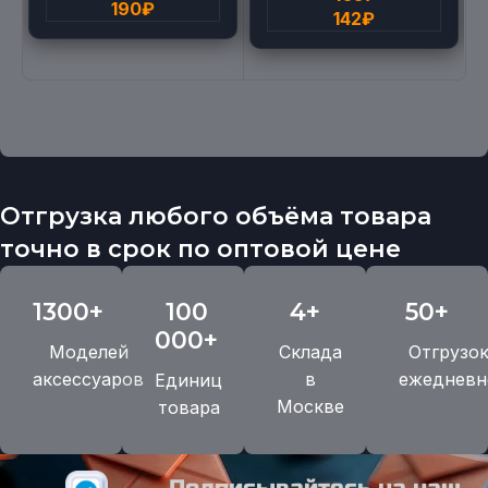
190
₽
142
₽
Отгрузка любого объёма товара
точно в срок по оптовой цене
1300+
100
4+
50+
000+
Моделей
Склада
Отгрузо
аксессуаров
в
ежедневн
Единиц
Москве
товара