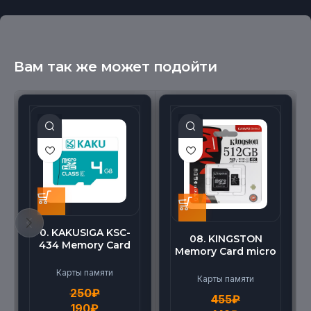
Вам так же может подойти
0. KAKUSIGA KSC-
08. KINGSTON
434 Memory Card
Memory Card micro
micro BEILANG TF
(512G)
High Speed (4G)
Карты памяти
Карты памяти
250
₽
455
₽
190
₽