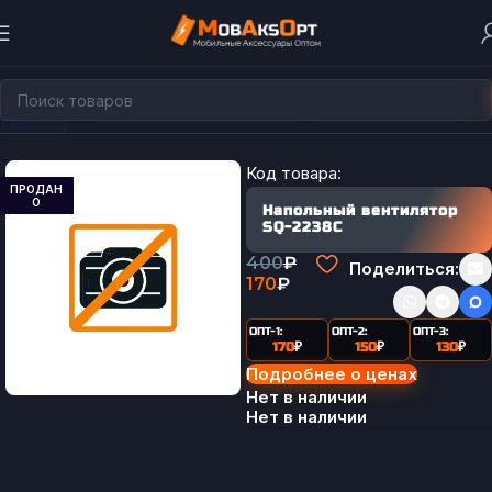
Главная
Держатели для телефона
Код товара:
ПРОДАН
О
Напольный вентилятор
SQ-2238C
400
₽
Поделиться:
170
₽
ОПТ-1:
ОПТ-2:
ОПТ-3:
170
₽
150
₽
130
₽
Подробнее о ценах
Нет в наличии
Нет в наличии