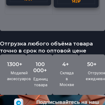
142
₽
Отгрузка любого объёма товара
точно в срок по оптовой цене
1300+
100
4+
50+
000+
Моделей
Склада
Отгрузо
аксессуаров
в
ежедневн
Единиц
Москве
товара
Подписывайтесь на наш