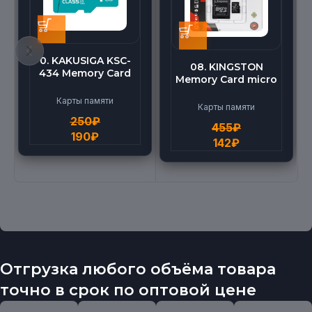
0. KAKUSIGA KSC-
08. KINGSTON
434 Memory Card
Memory Card micro
micro BEILANG TF
(512G)
High Speed (4G)
Карты памяти
Карты памяти
250
₽
455
₽
190
₽
142
₽
Отгрузка любого объёма товара
точно в срок по оптовой цене