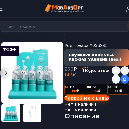
Главная
Наушники и гарнитуры
Проводные наушники
Код товара:
A093295
ПРОДАН
О
Наушники KAKUSIGA
KSC-243 YASHENG (Бел.)
250
₽
Поделиться:
137
₽
ОПТ-1:
ОПТ-2:
ОПТ-3:
137
₽
137
₽
137
₽
Подробнее о ценах
Нет в наличии
Нет в наличии
Описание