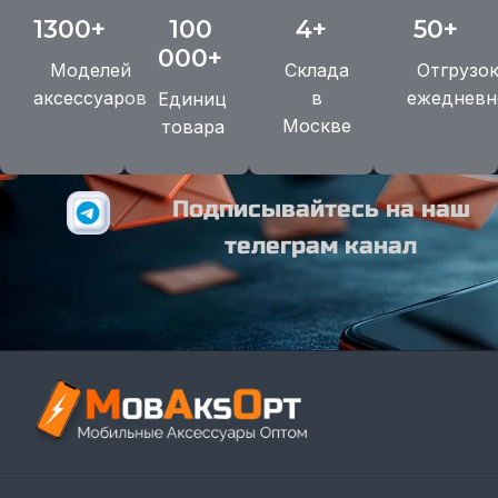
1300+
100
4+
50+
000+
Моделей
Склада
Отгрузо
аксессуаров
в
ежедневн
Единиц
Москве
товара
Подписывайтесь на наш
телеграм канал