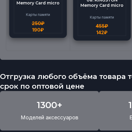
08. KINGSTON
Memory Card micro
Memory Card micro
BEILANG TF High
(512G)
Speed (4G)
Карты памяти
Карты памяти
250
₽
455
₽
190
₽
142
₽
Отгрузка любого объёма товара т
срок по оптовой цене
1300+
Моделей аксессуаров