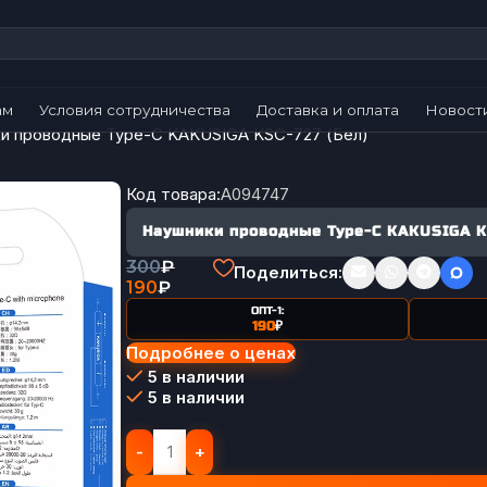
ам
Условия сотрудничества
Доставка и оплата
Новост
и проводные Type-C KAKUSIGA KSC-727 (Бел)
Код товара:
A094747
Наушники проводные Type-C KAKUSIGA KS
300
₽
Поделиться:
190
₽
ОПТ-1:
190
₽
Подробнее о ценах
5 в наличии
5 в наличии