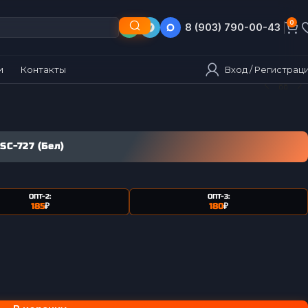
0
8 (495) 790-00-43
8 (903) 790-00-43
Вход / Регистрац
и
Контакты
C-727 (Бел)
ОПТ-2:
ОПТ-3:
185
₽
180
₽