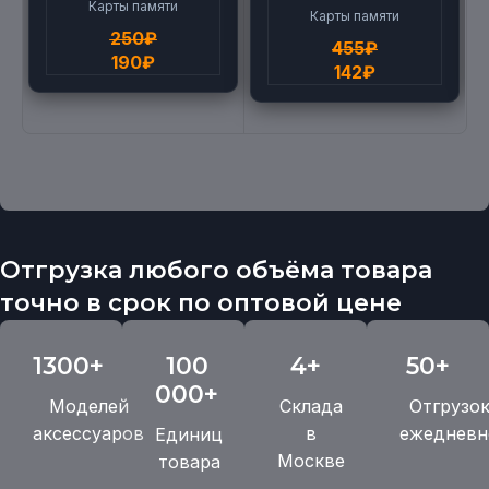
High Speed (4G)
Карты памяти
Карты памяти
250
₽
455
₽
190
₽
142
₽
Отгрузка любого объёма товара
точно в срок по оптовой цене
1300+
100
4+
50+
000+
Моделей
Склада
Отгрузо
аксессуаров
в
ежедневн
Единиц
Москве
товара