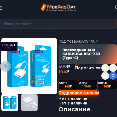
Главная
Кабели и переходники
Переходники
Код товара:
A094004
ПРОДАН
О
Переходник AUX
KAKUSIGA KSC-353
(Type-C)
500
₽
Поделиться:
145
₽
ОПТ-1:
ОПТ-2:
ОПТ-3:
145
₽
145
₽
145
₽
Подробнее о ценах
Нет в наличии
Нет в наличии
Описание