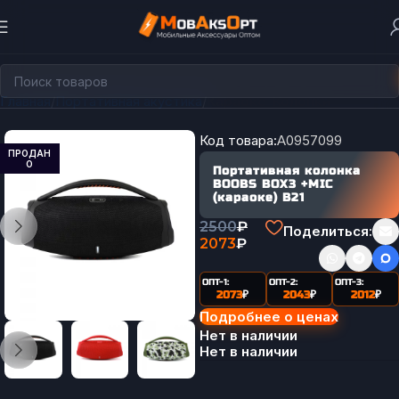
Главная
Портативная акустика
Караоке-Колонки
Код товара:
A0957099
ПРОДАН
О
Портативная колонка
BOOBS BOX3 +MIC
(караоке) B21
2500
₽
Поделиться:
2073
₽
ОПТ-1:
ОПТ-2:
ОПТ-3:
2073
₽
2043
₽
2012
₽
Подробнее о ценах
Нет в наличии
Нет в наличии