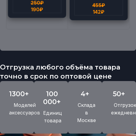
250
₽
455
₽
190
₽
142
₽
Отгрузка любого объёма товара
точно в срок по оптовой цене
1300+
100
4+
50+
000+
Моделей
Склада
Отгрузо
аксессуаров
в
ежедневн
Единиц
Москве
товара