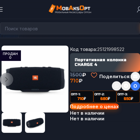
Главная
Держатели для телефона
Код товара:
25121998522
ПРОДАН
О
Портативная колонка
CHARGE 4
1500
₽
Поделиться:
710
₽
ОПТ-1:
ОПТ-2:
ОПТ-3:
710
₽
680
₽
650
₽
Подробнее о ценах
Нет в наличии
Нет в наличии