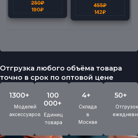
250
₽
455
₽
190
₽
142
₽
Отгрузка любого объёма товара
точно в срок по оптовой цене
1300+
100
4+
50+
000+
Моделей
Склада
Отгрузо
аксессуаров
в
ежедневн
Единиц
Москве
товара