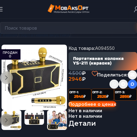
Главная
Портативная акустика
Караоке-Колонки
Код товара:
A094550
ПРОДАН
О
Портативная колонка
YS-211 (караоке)
4500
₽
Поделиться:
2946
₽
ОПТ-1:
ОПТ-2:
ОПТ-3:
2946
₽
2926
₽
2896
₽
Подробнее о ценах
Нет в наличии
Нет в наличии
Детали