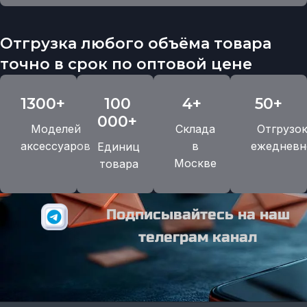
Отгрузка любого объёма товара
точно в срок по оптовой цене
1300+
100
4+
50+
000+
Моделей
Склада
Отгрузо
аксессуаров
в
ежедневн
Единиц
Москве
товара
Подписывайтесь на наш
телеграм канал