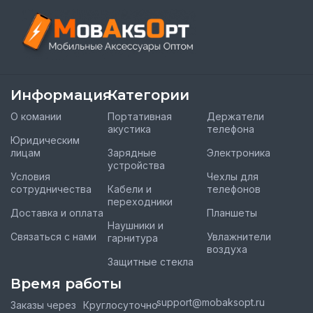
Информация
Категории
О комании
Портативная
Держатели
акустика
телефона
Юридическим
лицам
Зарядные
Электроника
устройства
Условия
Чехлы для
сотрудничества
Кабели и
телефонов
переходники
Доставка и оплата
Планшеты
Наушники и
Связаться с нами
Увлажнители
гарнитура
воздуха
Защитные стекла
Время работы
support@mobaksopt.ru
Заказы через
Круглосуточно