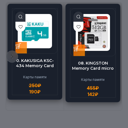
0. KAKUSIGA KSC-
08. KINGSTON
434 Memory Card
Memory Card micro
micro BEILANG TF
(512G)
High Speed (4G)
Карты памяти
Карты памяти
250
₽
455
₽
190
₽
142
₽