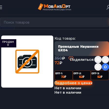
Главная
Держатели для телефона
Код товара:
ПРОДАН
О
Проводные Наушники
GX04
350
₽
Поделиться:
72
₽
ОПТ-1:
ОПТ-2:
ОПТ-3:
72
₽
62
₽
52
₽
Подробнее о ценах
Нет в наличии
Нет в наличии