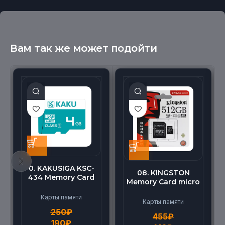
Вам так же может подойти
0. KAKUSIGA KSC-
08. KINGSTON
434 Memory Card
Memory Card micro
micro BEILANG TF
(512G)
High Speed (4G)
Карты памяти
Карты памяти
250
₽
455
₽
190
₽