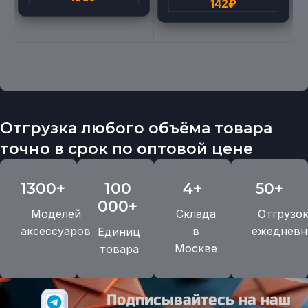
142
₽
Отгрузка любого объёма товара
точно в срок по оптовой цене
1300+
100
4+
50+
000+
Моделей
Склада
Отгрузо
аксессуаров
в
ежедневн
Единиц
Москве
товара
Подписывайтесь на наш