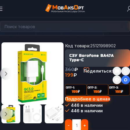
дные устройства
Сетевые зарядные устройства
СЗУ Type C
Код товара:
25121998902
СЗУ Borofone BA47A
Type-C
360
₽
Поделиться:
199
₽
ОПТ-1:
ОПТ-2:
ОПТ-3:
199
₽
196
₽
195
₽
Подробнее о ценах
446 в наличии
446 в наличии