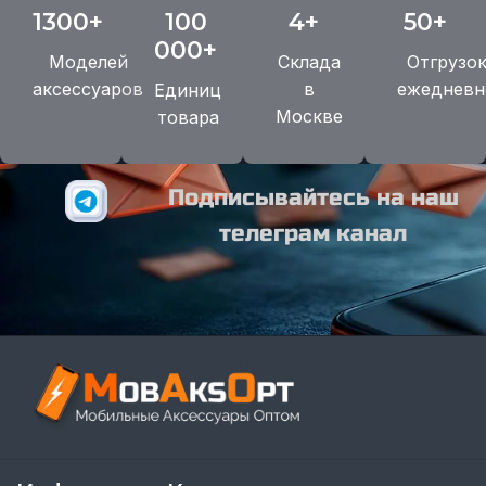
1300+
100
4+
50+
000+
Моделей
Склада
Отгрузо
аксессуаров
в
ежедневн
Единиц
Москве
товара
Подписывайтесь на наш
телеграм канал