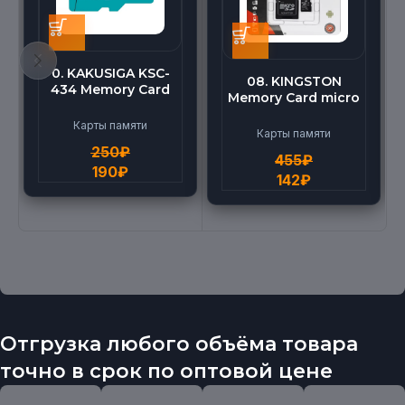
0. KAKUSIGA KSC-
08. KINGSTON
434 Memory Card
Memory Card micro
micro BEILANG TF
(512G)
High Speed (4G)
Карты памяти
Карты памяти
250
₽
455
₽
190
₽
142
₽
Отгрузка любого объёма товара
точно в срок по оптовой цене