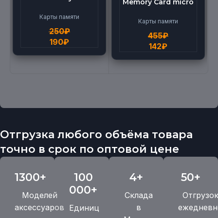
Memory Card micro
micro BEILANG TF
(512G)
High Speed (4G)
Карты памяти
Карты памяти
250
₽
455
₽
190
₽
142
₽
Отгрузка любого объёма товара
точно в срок по оптовой цене
1300+
100
4+
50+
000+
Моделей
Склада
Отгрузо
аксессуаров
в
ежедневн
Единиц