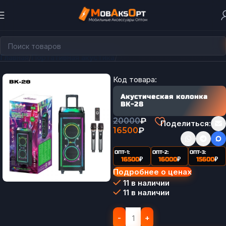
Главная
Портативная акустика
Акустические системы
Код товара:
Акустическая колонка
BK-28
20000
₽
Поделиться:
16500
₽
ОПТ-1:
ОПТ-2:
ОПТ-3:
16500
₽
16000
₽
15600
₽
Подробнее о ценах
11 в наличии
11 в наличии