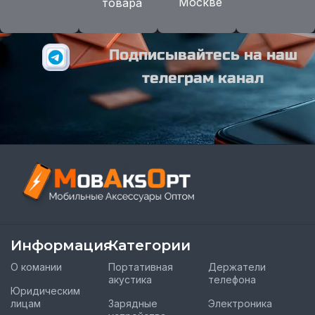
Москве
товара
Подписывайтесь на наш
телеграм канал
Информация
Категории
О комании
Портативная
Держатели
акустика
телефона
Юридическим
лицам
Зарядные
Электроника