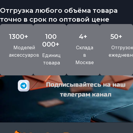
Отгрузка любого объёма товара
точно в срок по оптовой цене
1300+
100
4+
50+
000+
Моделей
Склада
Отгрузо
аксессуаров
в
ежедневн
Единиц
Москве
товара
Подписывайтесь на наш
телеграм канал