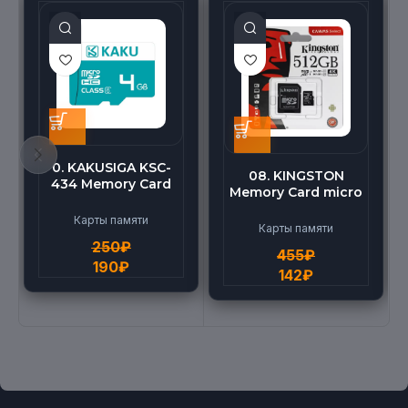
0. KAKUSIGA KSC-
08. KINGSTON
434 Memory Card
Memory Card micro
micro BEILANG TF
(512G)
High Speed (4G)
Карты памяти
Карты памяти
250
₽
455
₽
190
₽
142
₽