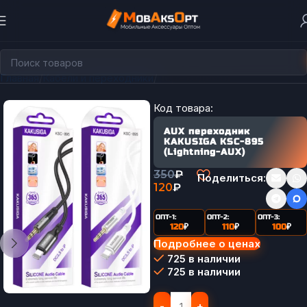
Главная
Кабели и переходники
Переходники
Код товара:
AUX переходник
KAKUSIGA KSC-895
(Lightning-AUX)
350
₽
Поделиться:
120
₽
ОПТ-1:
ОПТ-2:
ОПТ-3:
120
₽
110
₽
100
₽
Подробнее о ценах
725 в наличии
725 в наличии