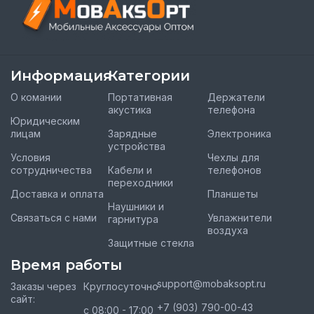
Информация
Категории
О комании
Портативная
Держатели
акустика
телефона
Юридическим
лицам
Зарядные
Электроника
устройства
Условия
Чехлы для
сотрудничества
Кабели и
телефонов
переходники
Доставка и оплата
Планшеты
Наушники и
Связаться с нами
Увлажнители
гарнитура
воздуха
Защитные стекла
Время работы
support@mobaksopt.ru
Заказы через
Круглосуточно
сайт:
+7 (903) 790-00-43
с 08:00 - 17:00