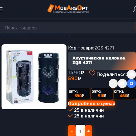
Главная
Портативная акустика
Акустические системы
Код товара:
ZQS 4271
Акустическая колонка
ZQS 4271
1490
₽
Поделиться:
590
₽
ОПТ-1:
ОПТ-2:
ОПТ-3:
590
₽
510
₽
460
₽
Подробнее о ценах
25 в наличии
25 в наличии