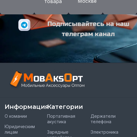
Москве
товара
Подписывайтесь на наш
телеграм канал
Информация
Категории
О комании
Портативная
Держатели
акустика
телефона
Юридическим
лицам
Зарядные
Электроника