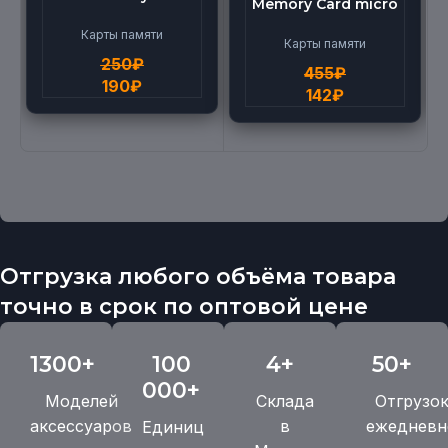
Memory Card micro
micro BEILANG TF
(512G)
High Speed (4G)
Карты памяти
Карты памяти
250
₽
455
₽
190
₽
142
₽
Отгрузка любого объёма товара
точно в срок по оптовой цене
1300+
100
4+
50+
000+
Моделей
Склада
Отгрузо
аксессуаров
в
ежедневн
Единиц