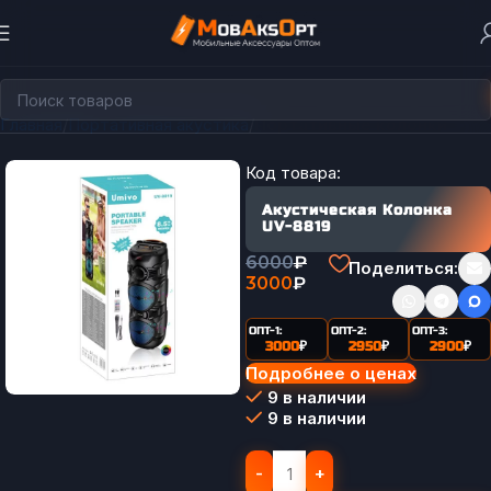
Главная
Портативная акустика
Портативные колонки
Код товара:
Акустическая Колонка
UV-8819
6000
₽
Поделиться:
3000
₽
ОПТ-1:
ОПТ-2:
ОПТ-3:
3000
₽
2950
₽
2900
₽
Подробнее о ценах
9 в наличии
9 в наличии