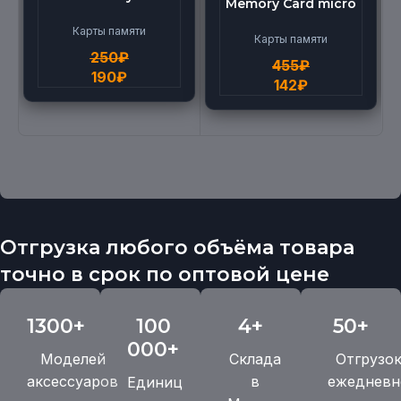
Memory Card micro
micro BEILANG TF
(512G)
High Speed (4G)
Карты памяти
Карты памяти
250
₽
455
₽
190
₽
142
₽
Отгрузка любого объёма товара
точно в срок по оптовой цене
1300+
100
4+
50+
000+
Моделей
Склада
Отгрузо
аксессуаров
в
ежедневн
Единиц