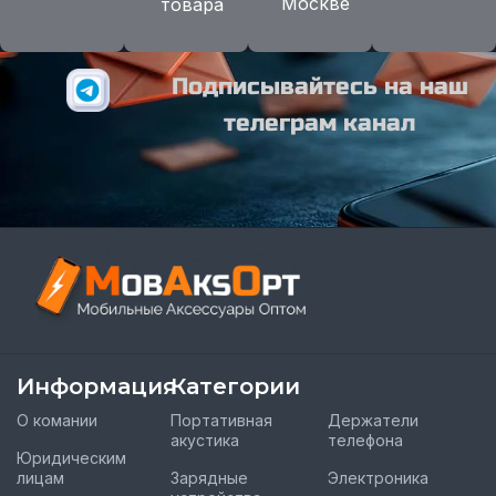
Москве
товара
Подписывайтесь на наш
телеграм канал
Информация
Категории
О комании
Портативная
Держатели
акустика
телефона
Юридическим
лицам
Зарядные
Электроника