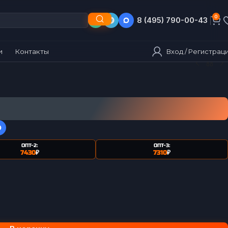
0
8 (495) 790-00-43
8 (903) 790-00-43
Вход / Регистрац
и
Контакты
ОПТ-2:
ОПТ-3:
7430
₽
7310
₽