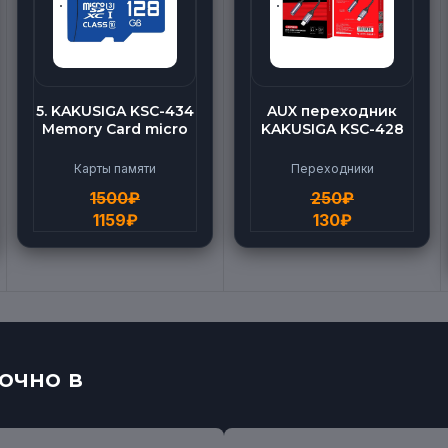
5. KAKUSIGA KSC-434
AUX переходник
Memory Card micro
KAKUSIGA KSC-428
BEILANG TF High
(Lightning-AUX)
Speed (128G)
Карты памяти
Переходники
1500
₽
250
₽
1159
₽
130
₽
очно в