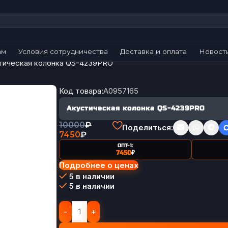
ам
Условия сотрудничества
Доставка и оплата
Новост
тическая колонка QS-4239PRO
Код товара:
A0957165
Акустическая колонка QS-4239PRO
10000
₽
Поделиться:
7450
₽
ОПТ-1:
7450
₽
Подробнее о ценах
5 в наличии
5 в наличии