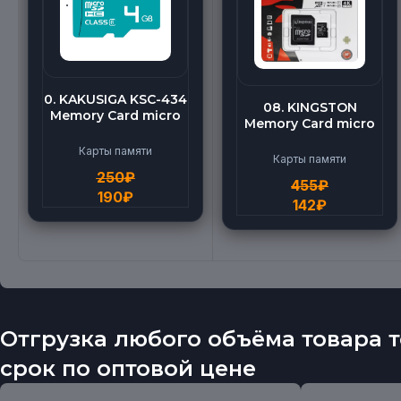
0. KAKUSIGA KSC-434
08. KINGSTON
Memory Card micro
Memory Card micro
BEILANG TF High
(512G)
Speed (4G)
Карты памяти
Карты памяти
250
₽
455
₽
190
₽
142
₽
Отгрузка любого объёма товара т
срок по оптовой цене