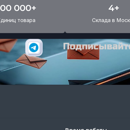
100 000+
4+
Единиц товара
Склада в Моск
Подписывайте