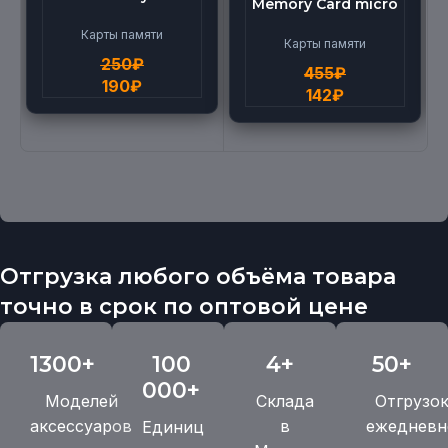
Memory Card micro
micro BEILANG TF
(512G)
High Speed (4G)
Карты памяти
Карты памяти
250
₽
455
₽
190
₽
142
₽
Отгрузка любого объёма товара
точно в срок по оптовой цене
1300+
100
4+
50+
000+
Моделей
Склада
Отгрузо
аксессуаров
в
ежедневн
Единиц