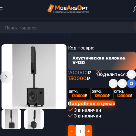
Главная
Портативная акустика
Акустические системы
Код товара:
Акустическая колонка
V-120
200000
₽
Поделиться:
130000
₽
ОПТ-1:
ОПТ-2:
ОПТ-3:
130000
₽
125000
₽
120000
₽
Подробнее о ценах
3 в наличии
3 в наличии