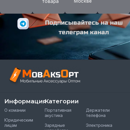
Москве
товара
Подписывайтесь на наш
телеграм канал
Информация
Категории
О комании
Портативная
Держатели
акустика
телефона
Юридическим
лицам
Зарядные
Электроника