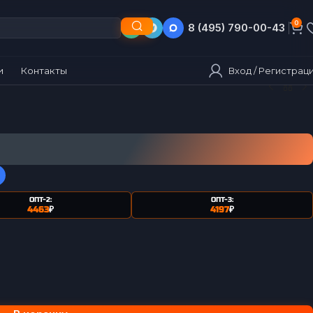
0
8 (495) 790-00-43
8 (903) 790-00-43
Вход / Регистрац
и
Контакты
ОПТ-2:
ОПТ-3:
4463
₽
4197
₽