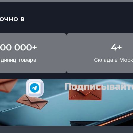
очно в
100 000+
4+
Единиц товара
Склада в Моск
Подписывайте