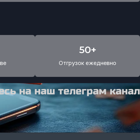
50+
ве
Отгрузок ежедневно
сь на наш телеграм канал