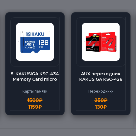
5. KAKUSIGA KSC-434
AUX переходник
Memory Card micro
KAKUSIGA KSC-428
BEILANG TF High
(Lightning-AUX)
Speed (128G)
Карты памяти
Переходники
1500
₽
250
₽
1159
₽
130
₽