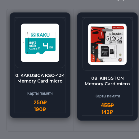
0. KAKUSIGA KSC-434
08. KINGSTON
Memory Card micro
Memory Card micro
BEILANG TF High
(512G)
Speed (4G)
Карты памяти
Карты памяти
250
₽
455
₽
190
₽
142
₽