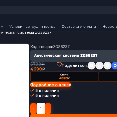
ам
Условия сотрудничества
Доставка и оплата
Новост
тическая система ZQS8237
Код товара:
ZQS8237
Акустическая система ZQS8237
5790
₽
Поделиться:
4690
₽
ОПТ-1:
4690
₽
Подробнее о ценах
5 в наличии
5 в наличии