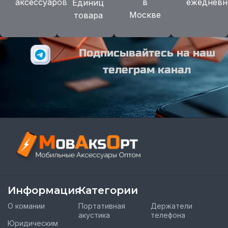
аксессуаров
в
ежедневн
Единиц
Москве
товара
Подписывайтесь на наш
телеграм канал
Информация
Категории
О комании
Портативная
Держатели
акустика
телефона
Юридическим