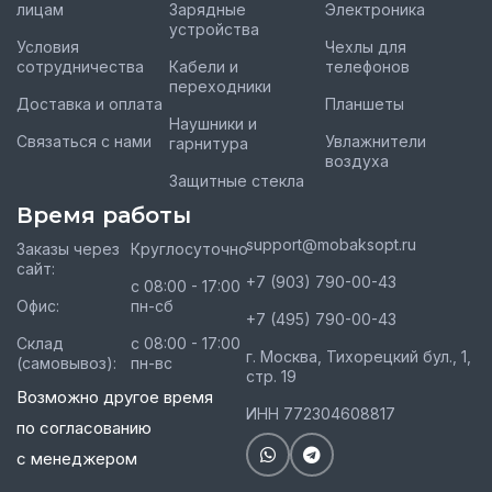
лицам
Зарядные
Электроника
устройства
Условия
Чехлы для
сотрудничества
Кабели и
телефонов
переходники
Доставка и оплата
Планшеты
Наушники и
Связаться с нами
Увлажнители
гарнитура
воздуха
Защитные стекла
Время работы
support@mobaksopt.ru
Заказы через
Круглосуточно
сайт:
+7 (903) 790-00-43
с 08:00 - 17:00
Офис:
пн-сб
+7 (495) 790-00-43
Склад
с 08:00 - 17:00
г. Москва, Тихорецкий бул., 1,
(самовывоз):
пн-вс
стр. 19
Возможно другое время
ИНН 772304608817
по согласованию
с менеджером