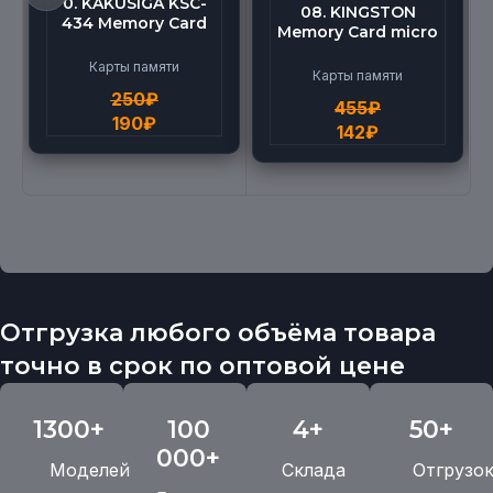
0. KAKUSIGA KSC-
08. KINGSTON
434 Memory Card
Memory Card micro
micro BEILANG TF
(512G)
High Speed (4G)
Карты памяти
Карты памяти
250
₽
455
₽
190
₽
142
₽
Отгрузка любого объёма товара
точно в срок по оптовой цене
1300+
100
4+
50+
000+
Моделей
Склада
Отгрузо