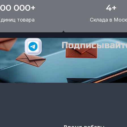
100 000+
4+
Единиц товара
Склада в Моск
Подписывайте