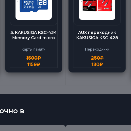
5. KAKUSIGA KSC-434
AUX переходник
Memory Card micro
KAKUSIGA KSC-428
BEILANG TF High
(Lightning-AUX)
Speed (128G)
Карты памяти
Переходники
1500
₽
250
₽
1159
₽
130
₽
очно в