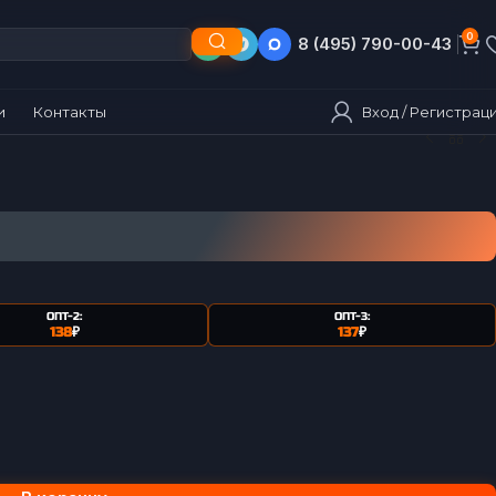
0
8 (495) 790-00-43
8 (903) 790-00-43
Вход / Регистрац
и
Контакты
ОПТ-2:
ОПТ-3:
138
₽
137
₽