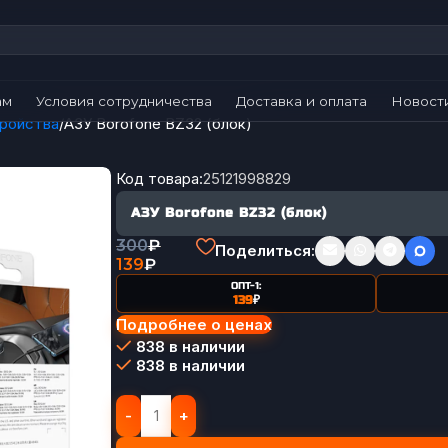
ам
Условия сотрудничества
Доставка и оплата
Новост
ройства
АЗУ Borofone BZ32 (блок)
Код товара:
25121998829
АЗУ Borofone BZ32 (блок)
300
₽
Поделиться:
139
₽
ОПТ-1:
139
₽
Подробнее о ценах
838 в наличии
838 в наличии