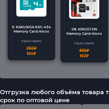
0. KAKUSIGA KSC-434
08. KINGSTON
Memory Card micro
Memory Card micro
BEILANG TF High
(512G)
Speed (4G)
Карты памяти
Карты памяти
250
₽
455
₽
190
₽
142
₽
Отгрузка любого объёма товара т
срок по оптовой цене