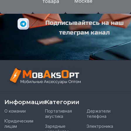
Москве
товара
Подписывайтесь на наш
телеграм канал
Информация
Категории
О комании
Портативная
Держатели
акустика
телефона
Юридическим
лицам
Зарядные
Электроника