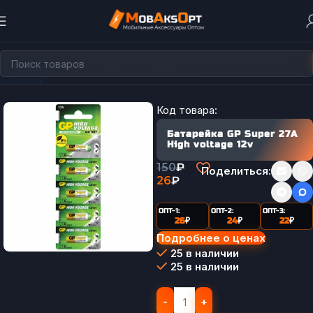
Главная
Держатели для телефона
Код товара:
Батарейка GP Super 27A
High voltage 12v
150
₽
Поделиться:
26
₽
ОПТ-1:
ОПТ-2:
ОПТ-3:
26
₽
24
₽
22
₽
Подробнее о ценах
25 в наличии
25 в наличии