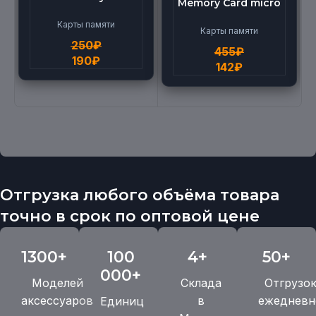
Memory Card micro
micro BEILANG TF
(512G)
High Speed (4G)
Карты памяти
Карты памяти
250
₽
455
₽
190
₽
142
₽
Отгрузка любого объёма товара
точно в срок по оптовой цене
1300+
100
4+
50+
000+
Моделей
Склада
Отгрузо
аксессуаров
в
ежедневн
Единиц