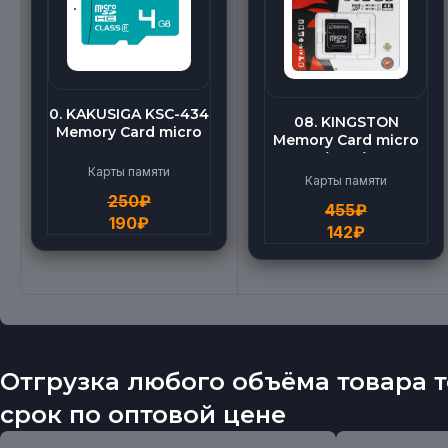
0. KAKUSIGA KSC-434
08. KINGSTON
Memory Card micro
Memory Card micro
BEILANG TF High
(512G)
Speed (4G)
Карты памяти
Карты памяти
250
₽
455
₽
190
₽
142
₽
Отгрузка любого объёма товара т
срок по оптовой цене