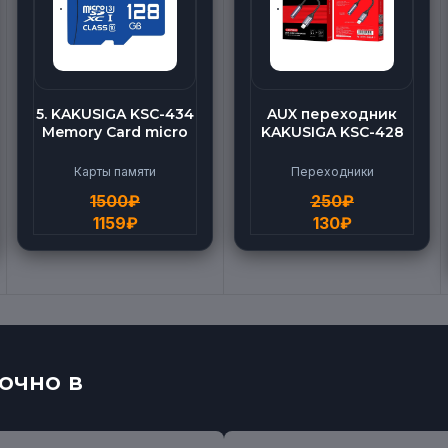
5. KAKUSIGA KSC-434
AUX переходник
Memory Card micro
KAKUSIGA KSC-428
BEILANG TF High
(Lightning-AUX)
Speed (128G)
Карты памяти
Переходники
1500
₽
250
₽
1159
₽
130
₽
очно в