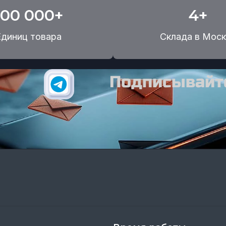
100 000+
4+
Единиц товара
Склада в Моск
Подписывайте