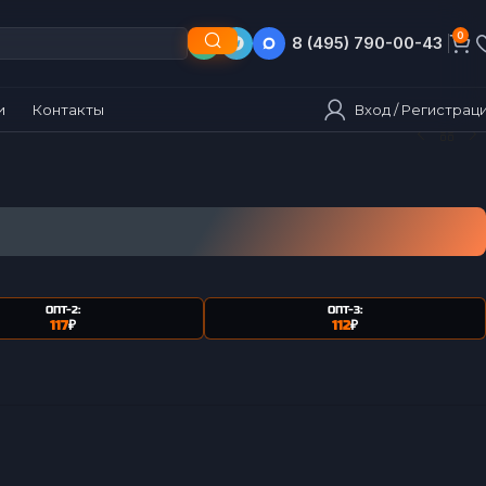
0
8 (495) 790-00-43
8 (903) 790-00-43
Вход / Регистрац
и
Контакты
ОПТ-2:
ОПТ-3:
117
₽
112
₽