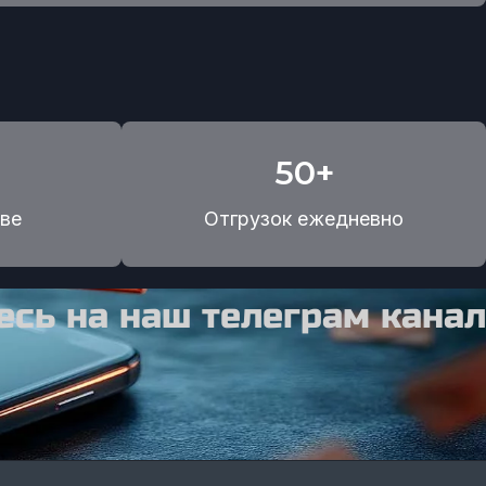
50+
ве
Отгрузок ежедневно
сь на наш телеграм канал