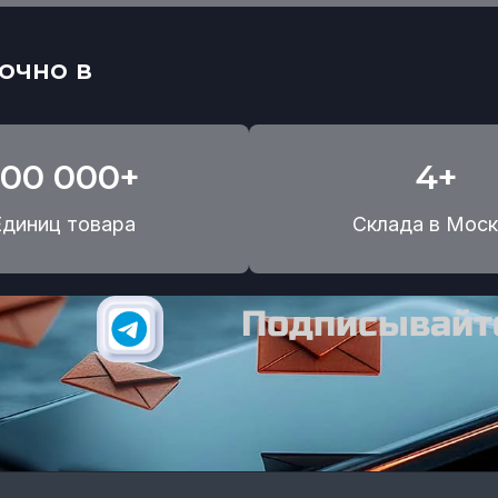
очно в
100 000+
4+
Единиц товара
Склада в Моск
Подписывайте