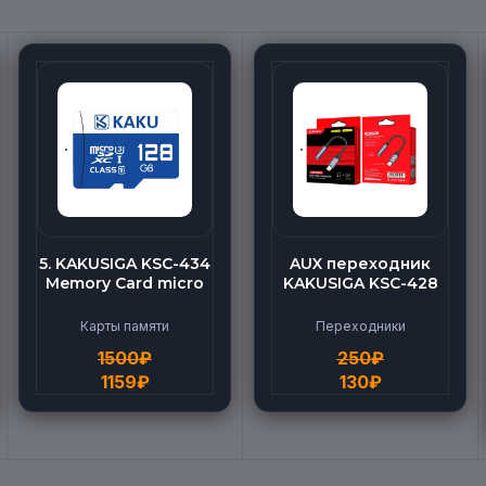
5. KAKUSIGA KSC-434
AUX переходник
Memory Card micro
KAKUSIGA KSC-428
BEILANG TF High
(Lightning-AUX)
Speed (128G)
Карты памяти
Переходники
1500
₽
250
₽
1159
₽
130
₽