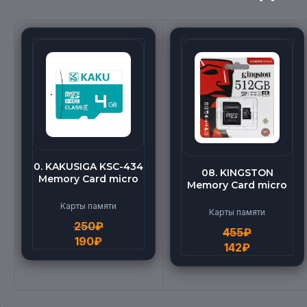
0. KAKUSIGA KSC-434
08. KINGSTON
Memory Card micro
Memory Card micro
BEILANG TF High
(512G)
Speed (4G)
Карты памяти
Карты памяти
250
₽
455
₽
190
₽
142
₽