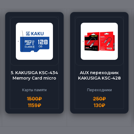
5. KAKUSIGA KSC-434
AUX переходник
Memory Card micro
KAKUSIGA KSC-428
BEILANG TF High
(Lightning-AUX)
Speed (128G)
Карты памяти
Переходники
1500
₽
250
₽
1159
₽
130
₽