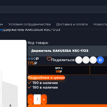
ам
Условия сотрудничества
Доставка и оплата
Новост
ли
Держатель KAKUSIGA KSC-1723
Код товара:
Держатель KAKUSIGA KSC-1723
400
₽
Поделиться:
175
₽
ОПТ-1:
175
₽
Подробнее о ценах
190 в наличии
190 в наличии