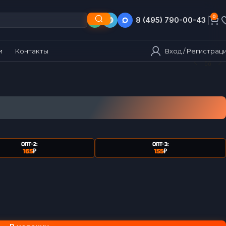
0
8 (495) 790-00-43
8 (903) 790-00-43
Вход / Регистрац
и
Контакты
ОПТ-2:
ОПТ-3:
165
₽
155
₽