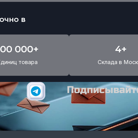
очно в
100 000+
4+
Единиц товара
Склада в Моск
Подписывайте