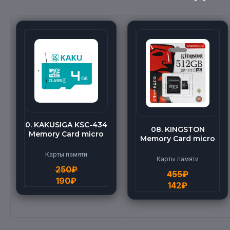
0. KAKUSIGA KSC-434
08. KINGSTON
Memory Card micro
Memory Card micro
BEILANG TF High
(512G)
Speed (4G)
Карты памяти
Карты памяти
250
₽
455
₽
190
₽
142
₽