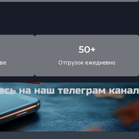
50+
ве
Отгрузок ежедневно
сь на наш телеграм канал