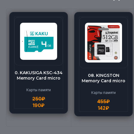
0. KAKUSIGA KSC-434
08. KINGSTON
Memory Card micro
Memory Card micro
BEILANG TF High
(512G)
Speed (4G)
Карты памяти
Карты памяти
250
₽
455
₽
190
₽
142
₽