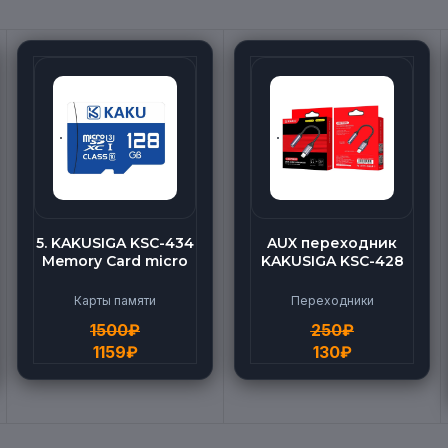
5. KAKUSIGA KSC-434
AUX переходник
Memory Card micro
KAKUSIGA KSC-428
BEILANG TF High
(Lightning-AUX)
Speed (128G)
Карты памяти
Переходники
1500
₽
250
₽
1159
₽
130
₽