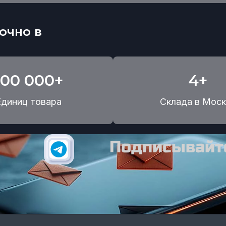
очно в
100 000+
4+
Единиц товара
Склада в Моск
Подписывайте