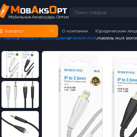
Каталог
О компании
Юридическим лиц
Главная
Кабели и переходники
Кабели AUX
Кабель AUX Borof