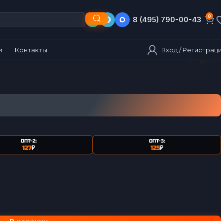
0
8 (495) 790-00-43
8 (903) 790-00-43
Вход / Регистрац
и
Контакты
ОПТ-2:
ОПТ-3:
127
₽
125
₽