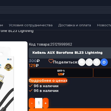
ам
Условия сотрудничества
Доставка и оплата
Новост
one BL23 Lightning
Код товара:
25121998962
Кабель AUX Borofone BL23 Lightning
300
₽
Поделиться:
129
₽
ОПТ-1:
129
₽
Подробнее о ценах
96 в наличии
96 в наличии