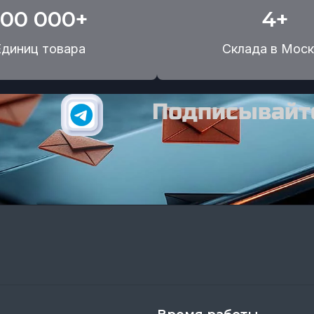
100 000+
4+
Единиц товара
Склада в Моск
Подписывайте