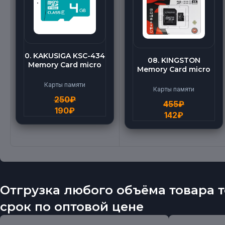
0. KAKUSIGA KSC-434
08. KINGSTON
Memory Card micro
Memory Card micro
BEILANG TF High
(512G)
Speed (4G)
Карты памяти
Карты памяти
250
₽
455
₽
190
₽
142
₽
Отгрузка любого объёма товара т
срок по оптовой цене