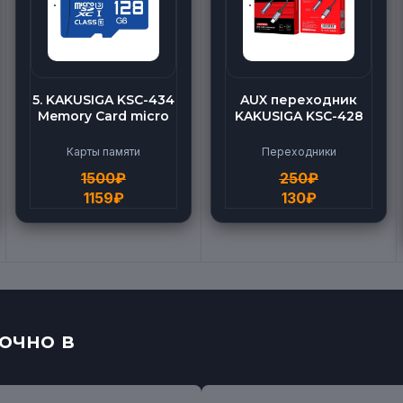
5. KAKUSIGA KSC-434
AUX переходник
Memory Card micro
KAKUSIGA KSC-428
BEILANG TF High
(Lightning-AUX)
Speed (128G)
Карты памяти
Переходники
1500
₽
250
₽
1159
₽
130
₽
очно в