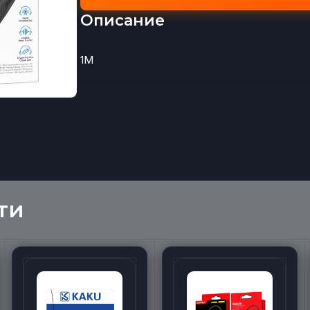
Описание
1M
ти