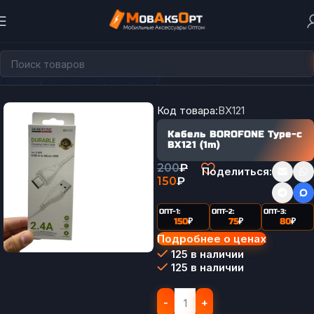
Главная
Кабели и переходники
Кабели Type-C
Код товара:
BX121
Кабель BOROFONE Type-c
BX121 (1m)
200
₽
Поделиться:
150
₽
ОПТ-1:
ОПТ-2:
ОПТ-3:
150
₽
75
₽
80
₽
Подробнее о ценах
125 в наличии
125 в наличии