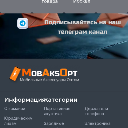
Москве
товара
Подписывайтесь на наш
телеграм канал
Информация
Категории
О комании
Портативная
Держатели
акустика
телефона
Юридическим
лицам
Зарядные
Электроника