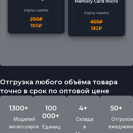
Memory Card micro
micro BEILANG TF
(512G)
High Speed (4G)
Карты памяти
Карты памяти
250
₽
455
₽
190
₽
142
₽
Отгрузка любого объёма товара
точно в срок по оптовой цене
1300+
100
4+
50+
000+
Моделей
Склада
Отгрузо
аксессуаров
в
ежедневн
Единиц