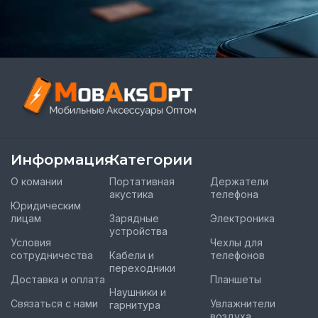
Информация
Категории
О комании
Портативная
Держатели
акустика
телефона
Юридическим
лицам
Зарядные
Электроника
устройства
Условия
Чехлы для
сотрудничества
Кабели и
телефонов
переходники
Доставка и оплата
Планшеты
Наушники и
Связаться с нами
Увлажнители
гарнитура
воздуха