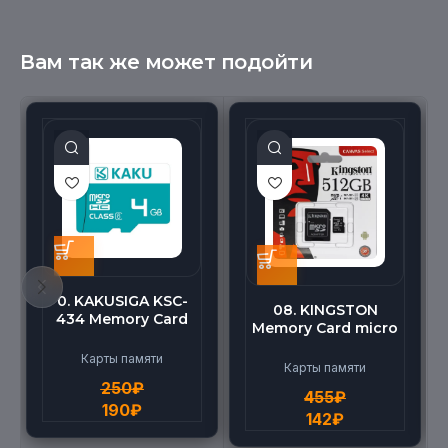
Вам так же может подойти
0. KAKUSIGA KSC-
08. KINGSTON
434 Memory Card
Memory Card micro
micro BEILANG TF
(512G)
High Speed (4G)
Карты памяти
Карты памяти
250
₽
455
₽
190
₽
142
₽