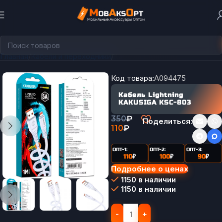
Главная
Кабели и переходники
Кабели Lightning
Код товара:
A094475
Кабель Lightning
KAKUSIGA KSC-803
350
₽
Поделиться:
110
₽
ОПТ-1:
ОПТ-2:
ОПТ-3:
110
₽
100
₽
90
₽
Подробнее о ценах
1150 в наличии
1150 в наличии