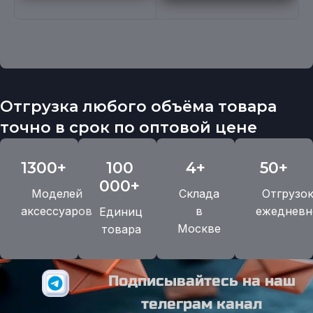
Отгрузка любого объёма товара
точно в срок по оптовой цене
1300+
100
4+
50+
000+
Моделей
Склада
Отгрузо
аксессуаров
в
ежедневн
Единиц
Москве
товара
Подписывайтесь на наш
телеграм канал