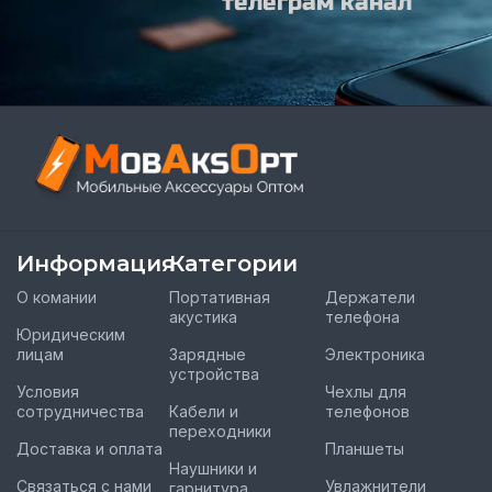
телеграм канал
Информация
Категории
О комании
Портативная
Держатели
акустика
телефона
Юридическим
лицам
Зарядные
Электроника
устройства
Условия
Чехлы для
сотрудничества
Кабели и
телефонов
переходники
Доставка и оплата
Планшеты
Наушники и
Связаться с нами
Увлажнители
гарнитура