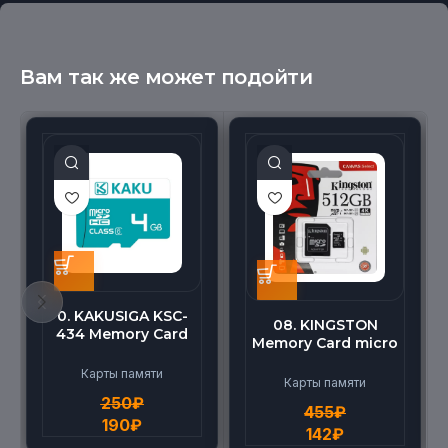
Вам так же может подойти
0. KAKUSIGA KSC-
08. KINGSTON
434 Memory Card
Memory Card micro
micro BEILANG TF
(512G)
High Speed (4G)
Карты памяти
Карты памяти
250
₽
455
₽
190
₽
142
₽