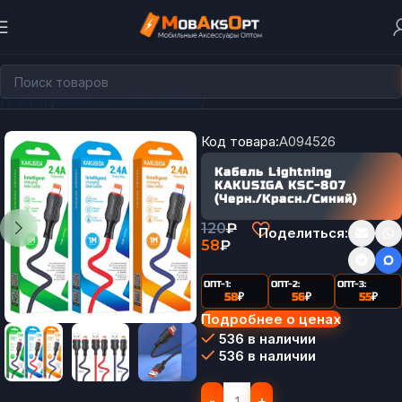
Главная
Кабели и переходники
Кабели Lightning
Код товара:
A094526
Кабель Lightning
KAKUSIGA KSC-807
(Черн./Красн./Синий)
120
₽
Поделиться:
58
₽
ОПТ-1:
ОПТ-2:
ОПТ-3:
58
₽
56
₽
55
₽
Подробнее о ценах
536 в наличии
536 в наличии