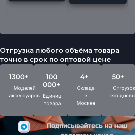
Отгрузка любого объёма товара
точно в срок по оптовой цене
1300+
100
4+
50+
000+
Моделей
Склада
Отгрузо
аксессуаров
в
ежедневн
Единиц
Москве
товара
Подписывайтесь на наш