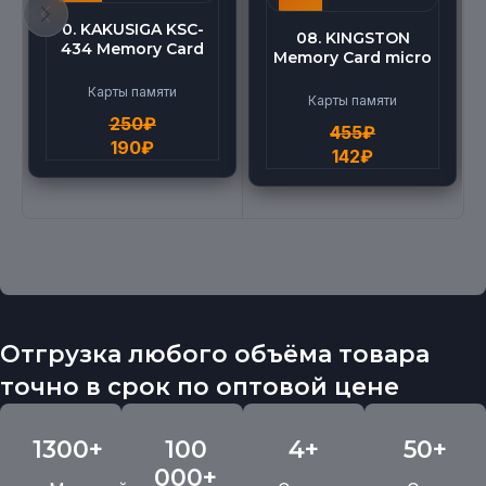
0. KAKUSIGA KSC-
08. KINGSTON
434 Memory Card
Memory Card micro
micro BEILANG TF
(512G)
High Speed (4G)
Карты памяти
Карты памяти
250
₽
455
₽
190
₽
142
₽
Отгрузка любого объёма товара
точно в срок по оптовой цене
1300+
100
4+
50+
000+