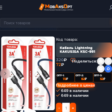
Главная
Кабели и переходники
Кабели Type-C
Код товара:
Кабель Lightning
KAKUSIGA KSC-991
320
₽
Поделиться:
72
₽
ОПТ-1:
ОПТ-2:
ОПТ-3:
72
₽
62
₽
52
₽
Подробнее о ценах
649 в наличии
649 в наличии