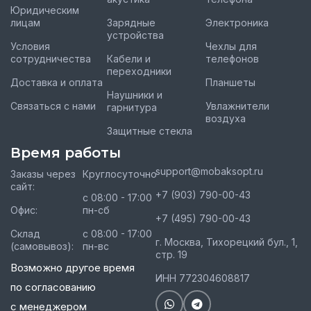
Юридическим
лицам
Зарядные
Электроника
устройства
Условия
Чехлы для
сотрудничества
Кабели и
телефонов
переходники
Доставка и оплата
Планшеты
Наушники и
Связаться с нами
Увлажнители
гарнитура
воздуха
Защитные стекла
Время работы
support@mobaksopt.ru
Заказы через
Круглосуточно
сайт:
+7 (903) 790-00-43
с 08:00 - 17:00
Офис:
пн-сб
+7 (495) 790-00-43
Склад
с 08:00 - 17:00
г. Москва, Тихорецкий бул., 1,
(самовывоз):
пн-вс
стр. 19
Возможно другое время
ИНН 772304608817
по согласованию
с менеджером