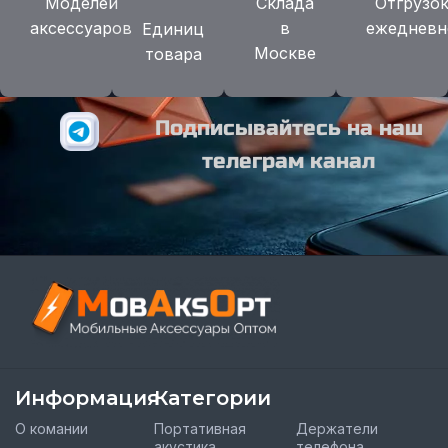
Моделей
Склада
Отгрузо
аксессуаров
в
ежедневн
Единиц
Москве
товара
Подписывайтесь на наш
телеграм канал
Информация
Категории
О комании
Портативная
Держатели
акустика
телефона