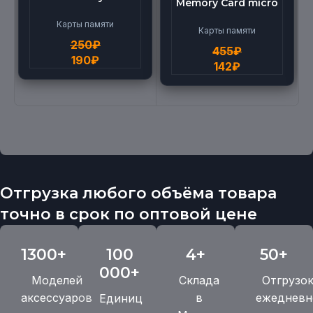
Memory Card micro
micro BEILANG TF
(512G)
High Speed (4G)
Карты памяти
Карты памяти
250
₽
455
₽
190
₽
142
₽
Отгрузка любого объёма товара
точно в срок по оптовой цене
1300+
100
4+
50+
000+
Моделей
Склада
Отгрузо
аксессуаров
в
ежедневн
Единиц