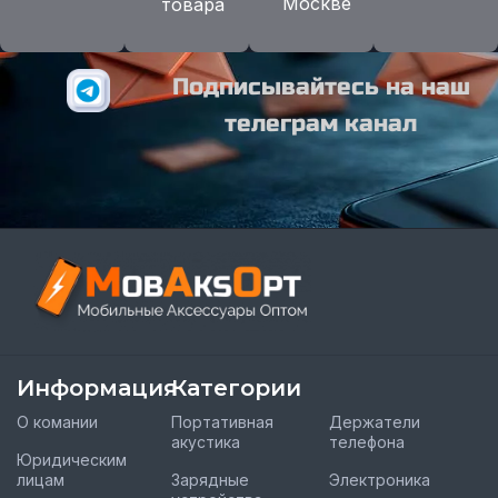
Москве
товара
Подписывайтесь на наш
телеграм канал
Информация
Категории
О комании
Портативная
Держатели
акустика
телефона
Юридическим
лицам
Зарядные
Электроника