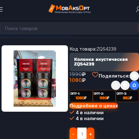
Главная
Портативная акустика
Акустические системы
Код товара:
ZQS4239
Колонка акустическая
ZQS4239
1990
₽
Поделиться:
1080
₽
ОПТ-1:
ОПТ-2:
ОПТ-3:
1080
₽
990
₽
862
₽
Подробнее о ценах
4 в наличии
4 в наличии