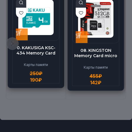
0. KAKUSIGA KSC-
08. KINGSTON
434 Memory Card
Memory Card micro
micro BEILANG TF
(512G)
High Speed (4G)
Карты памяти
Карты памяти
250
₽
455
₽
190
₽
142
₽