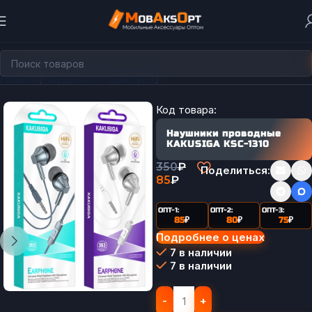
Главная
Наушники и гарнитуры
Проводные наушники
Код товара:
Наушники проводные
KAKUSIGA KSC-1310
350
₽
Поделиться:
85
₽
ОПТ-1:
ОПТ-2:
ОПТ-3:
85
₽
80
₽
75
₽
Подробнее о ценах
7 в наличии
7 в наличии