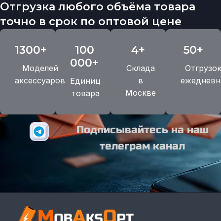
Отгрузка любого объёма товара
точно в срок по оптовой цене
1300+
100
4+
50+
000+
Моделей
Склада
Отгрузо
аксессуаров
в
ежедневн
Единиц
Москве
товара
Подписывайтесь на наш
телеграм канал