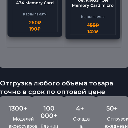
08. KINGSTON
434 Memory Card
Memory Card micro
micro BEILANG TF
(512G)
High Speed (4G)
Карты памяти
Карты памяти
250
₽
455
₽
190
₽
142
₽
Отгрузка любого объёма товара
точно в срок по оптовой цене
1300+
100
4+
50+
000+
Моделей
Склада
Отгрузо
аксессуаров
в
ежедневн
Единиц