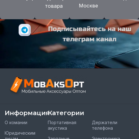
Москве
товара
Подписывайтесь на наш
телеграм канал
Информация
Категории
О комании
Портативная
Держатели
акустика
телефона
Юридическим
лицам
Зарядные
Электроника