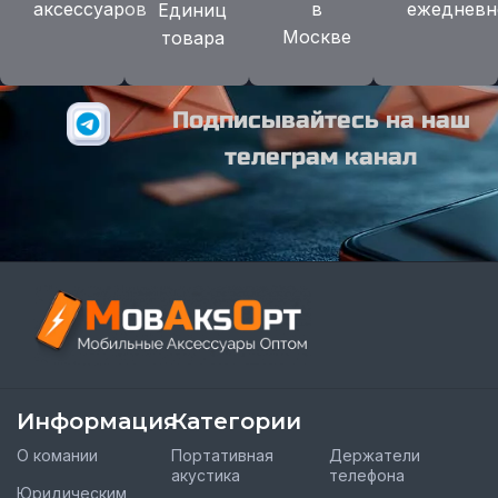
аксессуаров
в
ежедневн
Единиц
Москве
товара
Подписывайтесь на наш
телеграм канал
Информация
Категории
О комании
Портативная
Держатели
акустика
телефона
Юридическим