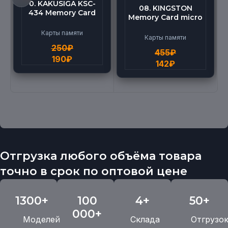
0. KAKUSIGA KSC-
08. KINGSTON
434 Memory Card
Memory Card micro
micro BEILANG TF
(512G)
High Speed (4G)
Карты памяти
Карты памяти
250
₽
455
₽
190
₽
142
₽
Отгрузка любого объёма товара
точно в срок по оптовой цене
1300+
100
4+
50+
000+
Моделей
Склада
Отгрузо