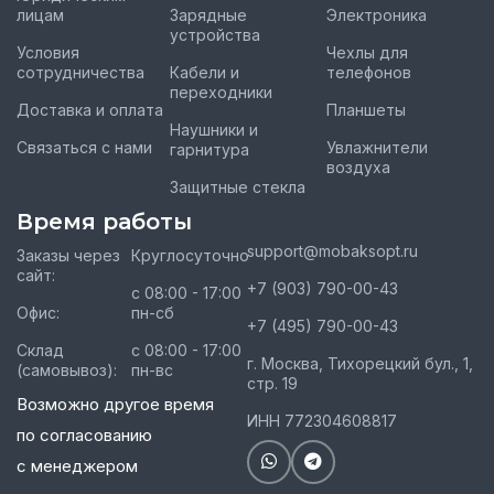
лицам
Зарядные
Электроника
устройства
Условия
Чехлы для
сотрудничества
Кабели и
телефонов
переходники
Доставка и оплата
Планшеты
Наушники и
Связаться с нами
Увлажнители
гарнитура
воздуха
Защитные стекла
Время работы
support@mobaksopt.ru
Заказы через
Круглосуточно
сайт:
+7 (903) 790-00-43
с 08:00 - 17:00
Офис:
пн-сб
+7 (495) 790-00-43
Склад
с 08:00 - 17:00
г. Москва, Тихорецкий бул., 1,
(самовывоз):
пн-вс
стр. 19
Возможно другое время
ИНН 772304608817
по согласованию
с менеджером