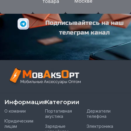
Москве
товара
Подписывайтесь на наш
телеграм канал
Информация
Категории
О комании
Портативная
Держатели
акустика
телефона
Юридическим
лицам
Зарядные
Электроника