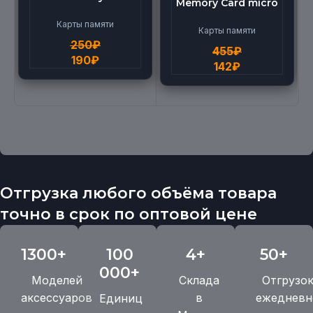
Memory Card micro
micro BEILANG TF
(512G)
High Speed (4G)
Карты памяти
Карты памяти
250
₽
455
₽
190
₽
142
₽
Отгрузка любого объёма товара
точно в срок по оптовой цене
1300+
100
4+
50+
000+
Моделей
Склада
Отгрузо
аксессуаров
в
ежедневн
Единиц