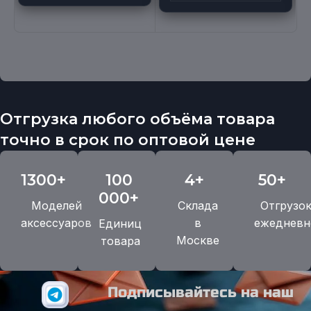
Отгрузка любого объёма товара
точно в срок по оптовой цене
1300+
100
4+
50+
000+
Моделей
Склада
Отгрузо
аксессуаров
в
ежедневн
Единиц
Москве
товара
Подписывайтесь на наш