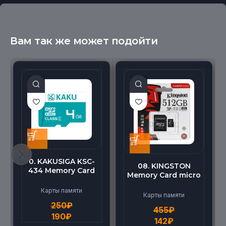
Вам так же может подойти
0. KAKUSIGA KSC-
08. KINGSTON
434 Memory Card
Memory Card micro
micro BEILANG TF
(512G)
High Speed (4G)
Карты памяти
Карты памяти
250
₽
455
₽
190
₽
142
₽