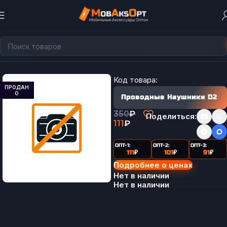
Главная
Держатели для телефона
Код товара:
ПРОДАН
О
Проводные Наушники D2
350
₽
Поделиться:
111
₽
ОПТ-1:
ОПТ-2:
ОПТ-3:
111
₽
101
₽
91
₽
Подробнее о ценах
Нет в наличии
Нет в наличии