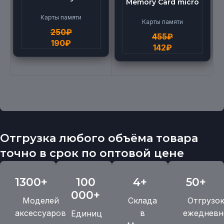
Memory Card micro
micro BEILANG TF
(512G)
High Speed (4G)
Карты памяти
Карты памяти
250
₽
455
₽
190
₽
142
₽
Отгрузка любого объёма товара
точно в срок по оптовой цене
1300+
100
4+
50+
000+
Моделей
Склада
Отгрузо
аксессуаров
в
ежедневн
Единиц