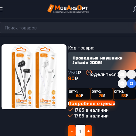
Главная
Код товара:
Проводные наушники
Jokade JD061
250
₽
Поделиться:
80
₽
ОПТ-1:
ОПТ-2:
ОПТ-3:
80
₽
70
₽
55
₽
Подробнее о ценах
1785 в наличии
1785 в наличии