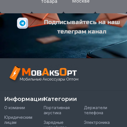
Москве
товара
Подписывайтесь на наш
телеграм канал
Информация
Категории
О комании
Портативная
Держатели
акустика
телефона
Юридическим
лицам
Зарядные
Электроника