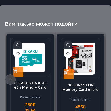
Вам так же может подойти
0. KAKUSIGA KSC-
08. KINGSTON
434 Memory Card
Memory Card micro
micro BEILANG TF
(512G)
High Speed (4G)
Карты памяти
Карты памяти
250
₽
455
₽
190
₽