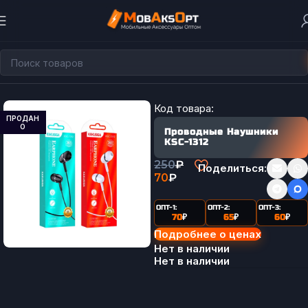
Главная
Код товара:
ПРОДАН
О
Проводные Наушники
KSC-1312
250
₽
Поделиться:
70
₽
ОПТ-1:
ОПТ-2:
ОПТ-3:
70
₽
65
₽
60
₽
Подробнее о ценах
Нет в наличии
Нет в наличии