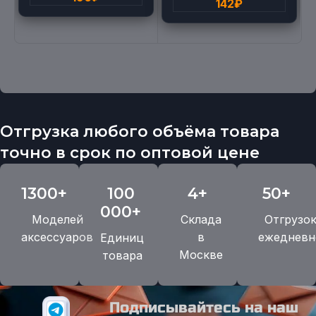
142
₽
Отгрузка любого объёма товара
точно в срок по оптовой цене
1300+
100
4+
50+
000+
Моделей
Склада
Отгрузо
аксессуаров
в
ежедневн
Единиц
Москве
товара
Подписывайтесь на наш