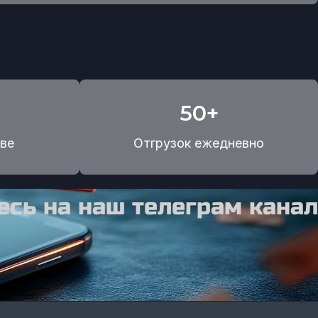
50+
ве
Отгрузок ежедневно
сь на наш телеграм канал