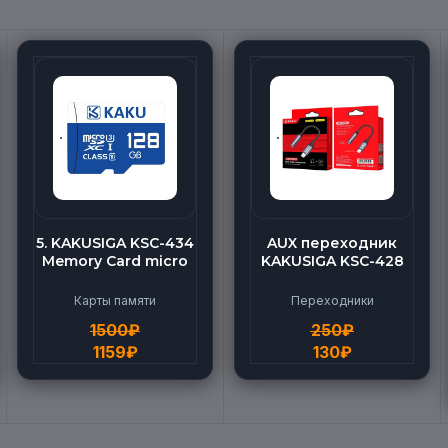
5. KAKUSIGA KSC-434
AUX переходник
Memory Card micro
KAKUSIGA KSC-428
BEILANG TF High
(Lightning-AUX)
Speed (128G)
Карты памяти
Переходники
1500
₽
250
₽
1159
₽
130
₽