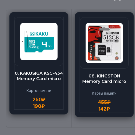
0. KAKUSIGA KSC-434
08. KINGSTON
Memory Card micro
Memory Card micro
BEILANG TF High
(512G)
Speed (4G)
Карты памяти
Карты памяти
250
₽
455
₽
190
₽
142
₽