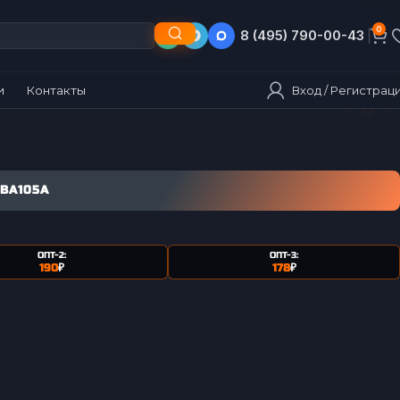
0
8 (495) 790-00-43
8 (903) 790-00-43
Вход / Регистрац
и
Контакты
 BA105A
ОПТ-2:
ОПТ-3:
190
₽
178
₽