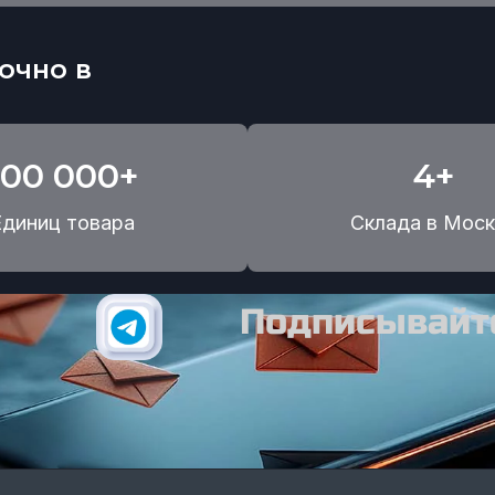
очно в
100 000+
4+
Единиц товара
Склада в Моск
Подписывайте