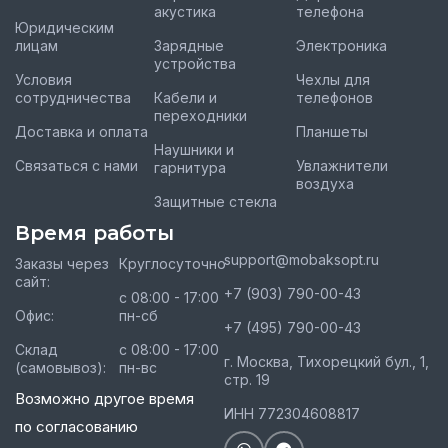
акустика
телефона
Юридическим
лицам
Зарядные
Электроника
устройства
Условия
Чехлы для
сотрудничества
Кабели и
телефонов
переходники
Доставка и оплата
Планшеты
Наушники и
Связаться с нами
Увлажнители
гарнитура
воздуха
Защитные стекла
Время работы
support@mobaksopt.ru
Заказы через
Круглосуточно
сайт:
+7 (903) 790-00-43
с 08:00 - 17:00
Офис:
пн-сб
+7 (495) 790-00-43
Склад
с 08:00 - 17:00
г. Москва, Тихорецкий бул., 1,
(самовывоз):
пн-вс
стр. 19
Возможно другое время
ИНН 772304608817
по согласованию