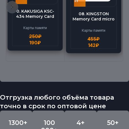
0. KAKUSIGA KSC-
08. KINGSTON
434 Memory Card
Memory Card micro
micro BEILANG TF
(512G)
High Speed (4G)
Карты памяти
Карты памяти
250
₽
455
₽
190
₽
142
₽
Отгрузка любого объёма товара
точно в срок по оптовой цене
1300+
100
4+
50+