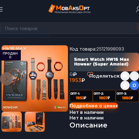
Главная
Электроника
Умные часы и фитнес-браслеты
Код товара:
25121998093
ПРОДАН
О
Smart Watch HW16 Max
Howear (Super Amoled)
0
₽
Поделиться:
1953
₽
ОПТ-1:
ОПТ-2:
ОПТ-3:
1953
₽
1907
₽
1860
₽
Подробнее о ценах
Нет в наличии
Нет в наличии
Описание