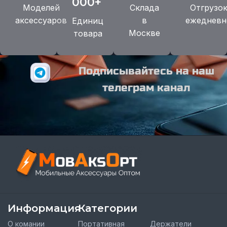
000+
Моделей
Склада
Отгрузо
аксессуаров
в
ежедневн
Единиц
Москве
товара
Подписывайтесь на наш
телеграм канал
Информация
Категории
О комании
Портативная
Держатели